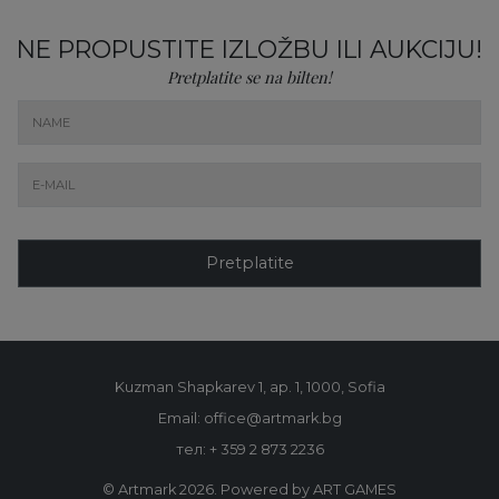
NE PROPUSTITE IZLOŽBU ILI AUKCIJU!
Pretplatite se na bilten!
Pretplatite
Kuzman Shapkarev 1, ap. 1, 1000, Sofia
Email: office@artmark.bg
тел:
+ 359 2 873 2236
© Artmark 2026. Powered by ART GAMES