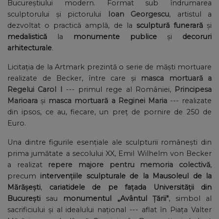
Bucureștiului modern. Format sub îndrumarea
sculptorului și pictorului
Ioan Georgescu
, artistul a
dezvoltat o practică amplă, de la
sculptură funerară
și
medalistică
la
monumente publice
și
decoruri
arhitecturale
.
Licitația de la Artmark prezintă o serie de măști mortuare
realizate de Becker, între care și
masca mortuară a
Regelui Carol I
--- primul rege al României,
Principesa
Marioara
și
masca mortuară a Reginei Maria
--- realizate
din ipsos, ce au, fiecare, un preț de pornire de 250 de
Euro.
Una dintre figurile esențiale ale sculpturii românești din
prima jumătate a secolului XX, Emil Wilhelm von Becker
a realizat
repere majore pentru memoria colectivă
,
precum
intervențiile sculpturale de la Mausoleul de la
Mărășești
,
cariatidele de pe fațada Universității din
București
sau
monumentul „Avântul Țării"
, simbol al
sacrificiului și al idealului național --- aflat în Piața Valter