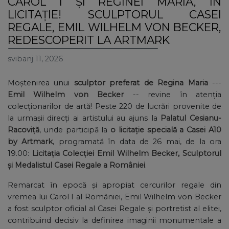
CAROL I ȘI REGINEI MARIA, ÎN
LICITAȚIE! SCULPTORUL CASEI
REGALE, EMIL WILHELM VON BECKER,
REDESCOPERIT LA ARTMARK
svibanj 11, 2026
Moștenirea unui
sculptor preferat de Regina Maria
---
Emil Wilhelm von Becker
-- revine în atenția
colecționarilor de artă! Peste 220 de lucrări provenite de
la urmașii direcți ai artistului au ajuns la
Palatul Cesianu-
Racoviță
, unde participă la
o licitație specială a Casei A10
by Artmark
, programată în data de 26 mai, de la ora
19.00:
Licitația Colecției Emil Wilhelm Becker, Sculptorul
și Medalistul Casei Regale a României
.
Remarcat în epocă și apropiat cercurilor regale din
vremea lui Carol I al României, Emil Wilhelm von Becker
a fost sculptor oficial al Casei Regale și portretist al elitei,
contribuind decisiv la definirea imaginii monumentale a