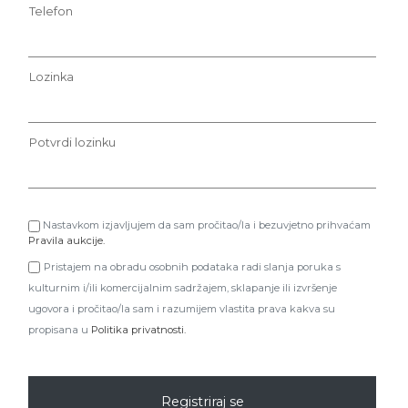
Telefon
Lozinka
Potvrdi lozinku
Nastavkom izjavljujem da sam pročitao/la i bezuvjetno prihvaćam
Pravila aukcije.
Pristajem na obradu osobnih podataka radi slanja poruka s
kulturnim i/ili komercijalnim sadržajem, sklapanje ili izvršenje
ugovora i pročitao/la sam i razumijem vlastita prava kakva su
propisana u
Politika privatnosti.
Registriraj se