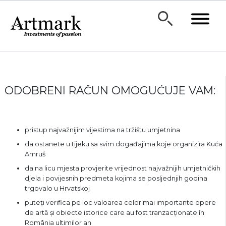
ODOBRENI RAČUN OMOGUĆUJE VAM:
pristup najvažnijim vijestima na tržištu umjetnina
da ostanete u tijeku sa svim događajima koje organizira Kuća
Amruš
da na licu mjesta provjerite vrijednost najvažnijih umjetničkih
djela i povijesnih predmeta kojima se posljednjih godina
trgovalo u Hrvatskoj
puteți verifica pe loc valoarea celor mai importante opere
de artă și obiecte istorice care au fost tranzacționate în
România ultimilor an