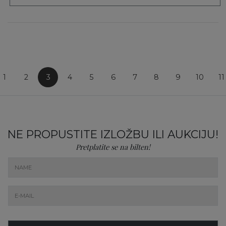
1
2
3
4
5
6
7
8
9
10
11
NE PROPUSTITE IZLOŽBU ILI AUKCIJU!
Pretplatite se na bilten!