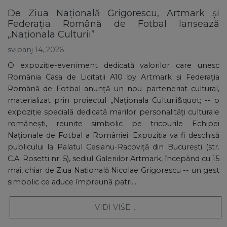
De Ziua Națională Grigorescu, Artmark și
Federația Română de Fotbal lansează
„Naționala Culturii”
svibanj 14, 2026
O expoziție-eveniment dedicată valorilor care unesc
România Casa de Licitații A10 by Artmark și Federația
Română de Fotbal anunță un nou parteneriat cultural,
materializat prin proiectul „Naționala Culturii&quot; -- o
expoziție specială dedicată marilor personalități culturale
românești, reunite simbolic pe tricourile Echipei
Naționale de Fotbal a României. Expoziția va fi deschisă
publicului la Palatul Cesianu-Racoviță din București (str.
C.A. Rosetti nr. 5), sediul Galeriilor Artmark, începând cu 15
mai, chiar de Ziua Națională Nicolae Grigorescu -- un gest
simbolic ce aduce împreună patri...
VIDI VIŠE ...