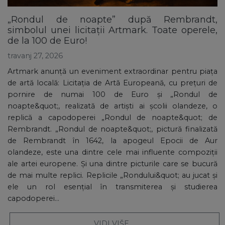
„Rondul de noapte” după Rembrandt,
simbolul unei licitații Artmark. Toate operele,
de la 100 de Euro!
travanj 27, 2026
Artmark anunță un eveniment extraordinar pentru piața
de artă locală: Licitația de Artă Europeană, cu prețuri de
pornire de numai 100 de Euro și „Rondul de
noapte&quot;, realizată de artiști ai școlii olandeze, o
replică a capodoperei „Rondul de noapte&quot; de
Rembrandt. „Rondul de noapte&quot;, pictură finalizată
de Rembrandt în 1642, la apogeul Epocii de Aur
olandeze, este una dintre cele mai influente compoziții
ale artei europene. Și una dintre picturile care se bucură
de mai multe replici. Replicile „Rondului&quot; au jucat și
ele un rol esențial în transmiterea și studierea
capodoperei...
VIDI VIŠE ...