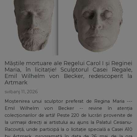
Măștile mortuare ale Regelui Carol I și Reginei
Maria, în licitație! Sculptorul Casei Regale,
Emil Wilhelm von Becker, redescoperit la
Artmark
svibanj 11, 2026
Moștenirea unui sculptor preferat de Regina Maria ---
Emil Wilhelm von Becker -- revine în atenția
colecționarilor de artă! Peste 220 de lucrări provenite de
la urmașii direcți ai artistului au ajuns la Palatul Cesianu-
Racoviță, unde participă la o licitație specială a Casei A10
by Artmark, programată în data de 26 mai, de la ora