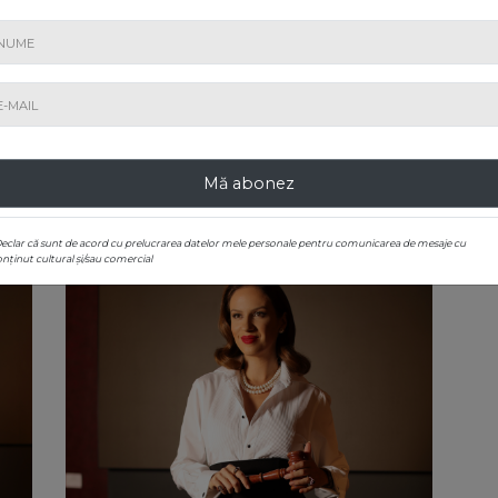
tație
Mirela este pasionată de poveștile senzaționale
im
d vei
din fiecare sticlă, o iubitoare a soiurilor autohtone
cont
ional
și se bucură de fiecare prilej pe care îl are de a
poli
vești
împărtăși din magia vinului celor curioși să îl
uni
cunoască. Este jurat în concursuri naționale, co-
soci
fondatoarea conceptului Taste Romania, hotărâtă
Din
să crească piața vinurilor de colecție în România
com
cu fiecare licitație pe care o conduce cu șarm și
pove
Mă abonez
emoție.
post
Declar că sunt de acord cu prelucrarea datelor mele personale pentru comunicarea de mesaje cu
nținut cultural și/sau comercial