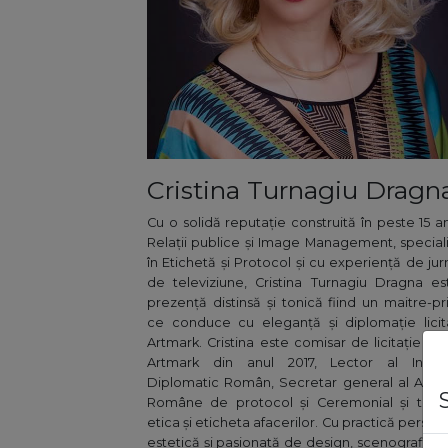
Cristina Turnagiu Dragn
Cu o solidă reputație construită în peste 15 a
Relații publice și Image Management, special
în Etichetă și Protocol și cu experiență de jurn
de televiziune, Cristina Turnagiu Dragna e
prezență distinsă și tonică fiind un maitre-pr
ce conduce cu eleganță și diplomație licita
Artmark. Cristina este comisar de licitație al 
Artmark din anul 2017, Lector al Institut
Diplomatic Român, Secretar general al Asoci
Române de protocol și Ceremonial și train
etica și eticheta afacerilor. Cu practică persona
estetică și pasionată de design, scenografie și