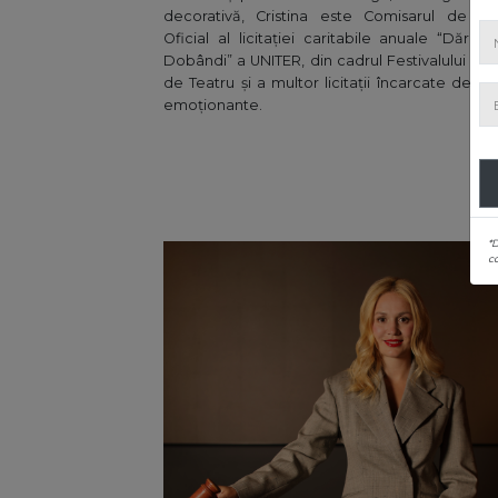
decorativă, Cristina este Comisarul de lici
Oficial al licitației caritabile anuale “Dăruin
Dobândi” a UNITER, din cadrul Festivalului Naț
de Teatru și a multor licitații încarcate de po
emoționante.
*
co