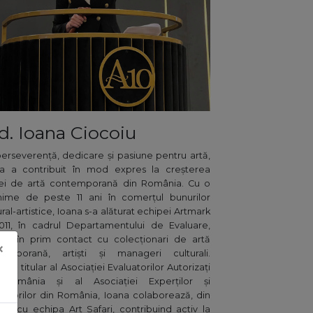
d. Ioana Ciocoiu
erseverență, dedicare și pasiune pentru artă,
na a contribuit în mod expres la creșterea
ței de artă contemporană din România. Cu o
hime de peste 11 ani în comerțul bunurilor
ural-artistice, Ioana s-a alăturat echipei Artmark
011, în cadrul Departamentului de Evaluare,
ând în prim contact cu colecționari de artă
×
temporană, artiști și manageri culturali.
ru titular al Asociației Evaluatorilor Autorizați
 România și al Asociației Experților și
uatorilor din România, Ioana colaborează, din
, și cu echipa Art Safari, contribuind activ la