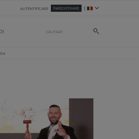
|
ÎNREGISTRARE
AUTENTIFICARE
OI
ția