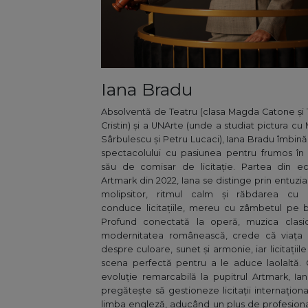
Iana Bradu
Absolventă de Teatru (clasa Magda Catone și
Cristin) și a UNArte (unde a studiat pictura cu 
Sârbulescu și Petru Lucaci), Iana Bradu îmbină
spectacolului cu pasiunea pentru frumos în 
său de comisar de licitație. Partea din e
Artmark din 2022, Iana se distinge prin entuzi
molipsitor, ritmul calm și răbdarea cu 
conduce licitațiile, mereu cu zâmbetul pe 
Profund conectată la operă, muzica clasic
modernitatea românească, crede că viața 
despre culoare, sunet și armonie, iar licitațiile
scena perfectă pentru a le aduce laolaltă.
evoluție remarcabilă la pupitrul Artmark, Ia
pregătește să gestioneze licitații internaționa
limba engleză, aducând un plus de profesion