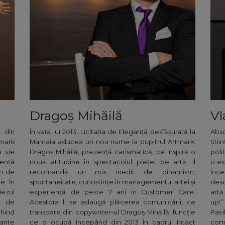
Dragoș Mihăilă
Vl
 din
În vara lui 2013, Licitația de Eleganță desfășurată la
Abso
tmark
Mamaia aducea un nou nume la pupitrul Artmark:
Știi
ă vie
Dragoş Mihăilă, prezenţă carismatică, ce inspiră o
poli
ență
nouă atitudine în spectacolul pieței de artă. Îl
o ex
im de
recomandă un mix inedit de dinamism,
înce
te în
spontaneitate, cunoștințe în managementul artei și
desc
iezul
experiență de peste 7 ani in Customer Care.
artă
e de
Acestora li se adaugă plăcerea comunicării, ce
up!”
fiind
transpare din copywriter-ul Dragoș Mihăilă, funcție
Pavi
tante
ce o ocupă începând din 2013 în cadrul Intact
comi