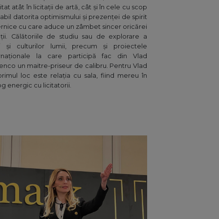
itat atât în licitații de artă, cât și în cele cu scop
tabil datorita optimismului și prezenței de spirit
rnice cu care aduce un zâmbet sincer oricărei
ații. Călătoriile de studiu sau de explorare a
i și culturilor lumii, precum și proiectele
ernaționale la care participă fac din Vlad
nco un maitre-priseur de calibru. Pentru Vlad
rimul loc este relația cu sala, fiind mereu în
og energic cu licitatorii.