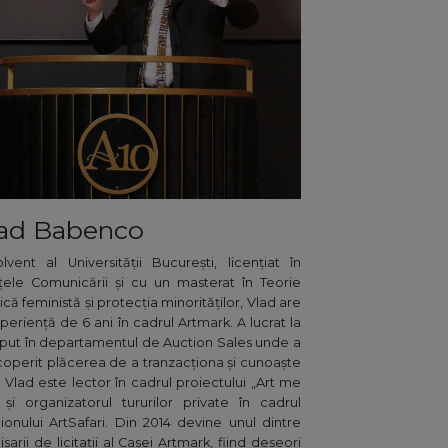
ad Babenco
lvent al Universității București, licențiat în
nțele Comunicării și cu un masterat în Teorie
tică feministă și protecția minorităților, Vlad are
periență de 6 ani în cadrul Artmark. A lucrat la
put în departamentul de Auction Sales unde a
operit plăcerea de a tranzacționa și cunoaște
. Vlad este lector în cadrul proiectului „Art me
 și organizatorul tururilor private în cadrul
lionului ArtSafari. Din 2014 devine unul dintre
sarii de licitații al Casei Artmark, fiind deseori