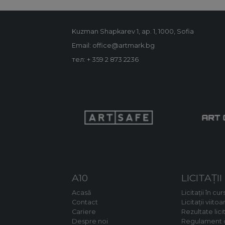
Kuzman Shapkarev 1, ap. 1, 1000, Sofia
Email: office@artmark.bg
тел:
+ 359 2 873 2236
A10
LICITAȚII
Acasă
Licitații în cur
Contact
Licitații viitoa
Cariere
Rezultate licit
Despre noi
Regulament d