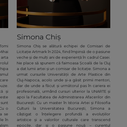
Simona Chiș
 Tomi
Simona Chiș se alătură echipei de Comisari de
Mihai
Licitație Artmark în 2024, fiind împinsă de o pasiune
 arta
veche și de mulți ani de experiență în cadrul Casei.
rolul
Ne place să spunem că faimoasa Școală de la Cluj
chipa
a dat lumii artei și un comisar de licitație. Simona a
asmul
urmat cursurile Universității de Arte Plastice din
care
Cluj-Napoca, acolo unde și-a găsit primii mentori,
buze.
dar de unde a făcut și următorul pas în cariera ei
ă și
profesională, urmând cursuri ulterior la UNARTE și
este
apoi la Facultatea de Administrarea Afacerilor din
 sunt
București. Cu un master în Istoria Artei și Filosofia
 Cu o
Culturii la Universitatea București, Simona a
na se
câștigat o înțelegere profundă a evoluțiilor
le în
artistice și a valorilor culturale care transcend
alism
epocile, dar și o pasiune nouă – curentul