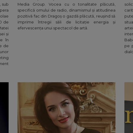
, sub
Media Group. Vocea cu o tonalitate plăcută,
solic
pera
specifică omului de radio, dinamismul şi atitudinea
cari
olae
pozitivă fac din Dragoş o gazdă plăcută, reuşind să
pute
00 de
imprime întregii săli de licitație energia şi
situ
Matei
efervescența unui spectacol de artă.
arte
ei și
int
ie în
Babe
se de
pe p
 unor
dial
eting
ment