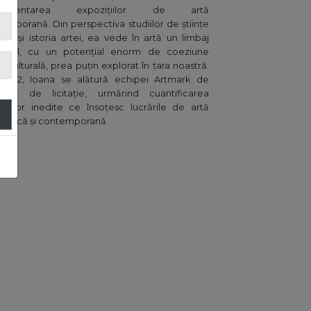
plementarea expozițiilor de artă
emporană. Din perspectiva studiilor de științe
tice și istoria artei, ea vede în artă un limbaj
versal, cu un potențial enorm de coeziune
o-culturală, prea puțin explorat în țara noastră.
 2022, Ioana se alătură echipei Artmark de
isari de licitație, urmărind cuantificarea
știlor inedite ce însoțesc lucrările de artă
belică și contemporană.