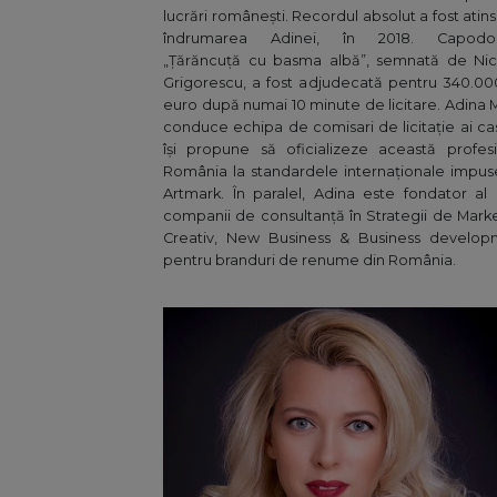
lucrări românești. Recordul absolut a fost atins
îndrumarea Adinei, în 2018. Capodo
„Țărăncuță cu basma albă”, semnată de Nic
Grigorescu, a fost adjudecată pentru 340.0
euro după numai 10 minute de licitare. Adina 
conduce echipa de comisari de licitație ai cas
își propune să oficializeze această profes
România la standardele internaționale impu
Artmark. În paralel, Adina este fondator al
companii de consultanță în Strategii de Mark
Creativ, New Business & Business develop
pentru branduri de renume din România.