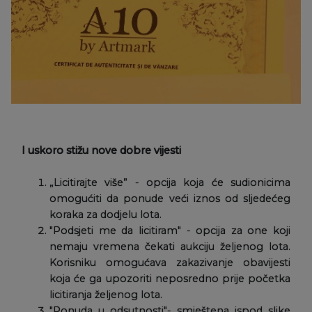
I uskoro stižu nove dobre vijesti
„Licitirajte više” - opcija koja će sudionicima
omogućiti da ponude veći iznos od sljedećeg
koraka za dodjelu lota.
"Podsjeti me da licitiram" - opcija za one koji
nemaju vremena čekati aukciju željenog lota.
Korisniku omogućava zakazivanje obavijesti
koja će ga upozoriti neposredno prije početka
licitiranja željenog lota.
"Ponuda u odsutnosti"- smještena ispod slike