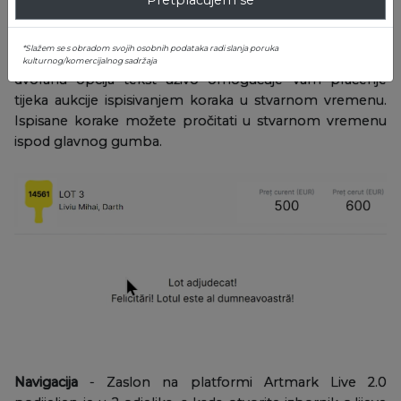
*Slažem se s obradom svojih osobnih podataka radi slanja poruka
Tekst uživo
- Čak i ako ne možete vidjeti cijelu aukcijsku
kulturnog/komercijalnog sadržaja
dvoranu opcija tekst uživo omogućuje Vam praćenje
tijeka aukcije ispisivanjem koraka u stvarnom vremenu.
Ispisane korake možete pročitati u stvarnom vremenu
ispod glavnog gumba.
Navigacija
- Zaslon na platformi Artmark Live 2.0