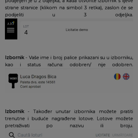
podijeljen je u 2 odjeljka, a kada otvorite izbornik s lijeve
strane stranice (klikom na simbol 3 retka), zaslon će se
podijeliti u 3 odjeljka.
Izbornik
- Vaše ime i broj palice prikazani su u izborniku,
kao i status računa: odobren/ nije odobren.
Izbornik
- Također unutar izbornika možete pratiti
trenutne i buduće nagrađene lotove. Lotove možete
pretraživati po nazivu ili broju.