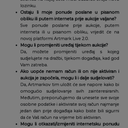
lozinku.
Ostaju li moje ponude poslane u pisanom
obliku ili putem interneta prije aukcije valjane?
Sve ponude poslane prije aukcije, putem
interneta ili u pisanom obliku, vrijedit će na
novoj platformi Artmark Live 2.0.
Mogu li promijeniti uređaj tijekom aukcije?
Da, možete promijeniti uređaj s kojeg
sudjelujete na dražbi, tijekom događaja, kad god
Vam zatreba.
Ako uopće nemam račun ili on nije aktiviran i
aukcija je započela, mogu li i dalje sudjelovati?
Da, Artmarkov tim uložit će sve napore kako bi
omogućio sudjelovanje svih zainteresiranih.
Međutim, preporučujemo da unesete sve svoje
osobne podatke i aktivirate svoj račun najmanje
jedan dan prije događaja kako biste bili sigurni
da će Vaš račun na vrijeme biti aktiviran.
Mogu li otkazati/izmijeniti internetsku ponudu