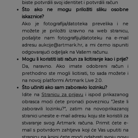
biste potvrdili svoj identitet i potvrdili račun
Što ako ne mogu priložiti sliku osobne
iskaznice?
Ako je fotografija/datoteka prevelika i ne
možete je priložiti izravno na web stranicu,
pošaljite nam fotografiju/datoteku na e-mail
adresu
aukcije@artmark.hr
, a mi ćemo ispuniti
odgovarajući odjeljak na Vašem računu.
Mogu li koristiti isti račun za licitiranje kao i prije?
Da, naravno. Ako imate odobreni račun i
prethodno ste mogli licitirati, to sada možete i
na novoj platformi Artmark Live 2.0.
Što učiniti ako sam zaboravio lozinku?
Idite na
Stranicu za prijavu
i ispod prikazanog
obrasca moći ćete pronaći poveznicu "Jeste li
zaboravili lozinku?", zatim na novoprikazanoj
stranici unesite e-mail adresu koju ste koristili za
stvaranje svog Artmark računa. Primit ćete e-
mail s potvrdom zahtjeva koji će Vas uputiti na
stranicu na kojoj ćete moći odabrati svoju novu