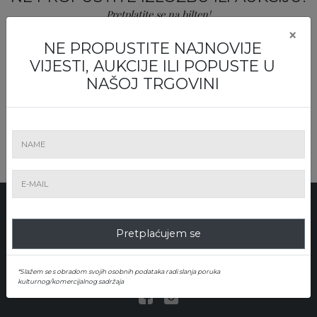
Pretplatite se na bilten!
×
NE PROPUSTITE NAJNOVIJE
VIJESTI, AUKCIJE ILI POPUSTE U
NAŠOJ TRGOVINI
Pretplatite
Kuzman Shapkarev 1, ap. 1, 1000, Sofia
Email: office@artmark.bg
Pretplaćujem se
тел:
+ 359 2 873 2236
*Slažem se s obradom svojih osobnih podataka radi slanja poruka
© Artmark 2026. Powered by ART GAMES
kulturnog/komercijalnog sadržaja