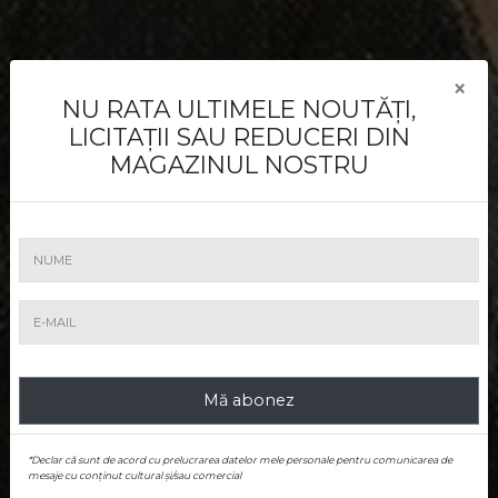
×
Cum vând
NU RATA ULTIMELE NOUTĂȚI,
LICITAȚII SAU REDUCERI DIN
MAGAZINUL NOSTRU
Aveți o lucrare de vânzare? Noi o vom
promova şi o vom vinde la cel mai bun
preţ.
Mă abonez
*Declar că sunt de acord cu prelucrarea datelor mele personale pentru comunicarea de
mesaje cu conținut cultural și/sau comercial