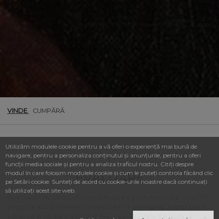
VINDE
CUMPĂRĂ
Utilizăm modulele cookie pentru a vă oferi o experiență mai bună de
navigare, pentru a personaliza conținutul și anunțurile, pentru a oferi
1.
funcții media sociale și pentru a analiza traficul nostru. Citiți despre
modul în care folosim modulele cookie și cum le puteți controla făcând clic
EVALUARE
pe Setări cookie. Sunteți de acord cu cookie-urile noastre dacă continuați
să utilizați acest site web.
Specialiștii noștri îţi pot oferi o evaluare profesionistă a lucrărilor,
pentru a stabili relevanța și valoarea lor estimativă. Primul pas în
punerea în vânzare este stabilirea autenticităţii. Pe baza