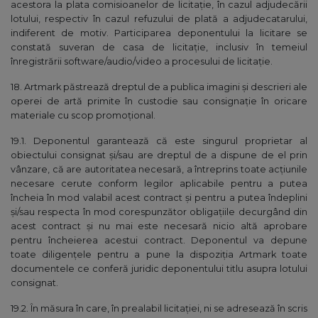
acestora la plata comisioanelor de licitație, în cazul adjudecării
lotului, respectiv în cazul refuzului de plată a adjudecatarului,
indiferent de motiv. Participarea deponentului la licitare se
constată suveran de casa de licitație, inclusiv în temeiul
înregistrării software/audio/video a procesului de licitație.
18. Artmark păstrează dreptul de a publica imagini şi descrieri ale
operei de artă primite în custodie sau consignaţie în oricare
materiale cu scop promoţional.
19.1. Deponentul garantează că este singurul proprietar al
obiectului consignat și/sau are dreptul de a dispune de el prin
vânzare, că are autoritatea necesară, a întreprins toate acţiunile
necesare cerute conform legilor aplicabile pentru a putea
încheia în mod valabil acest contract şi pentru a putea îndeplini
şi/sau respecta în mod corespunzător obligaţiile decurgând din
acest contract şi nu mai este necesară nicio altă aprobare
pentru încheierea acestui contract. Deponentul va depune
toate diligențele pentru a pune la dispoziția Artmark toate
documentele ce conferă juridic deponentului titlu asupra lotului
consignat.
19.2. În măsura în care, în prealabil licitației, ni se adresează în scris