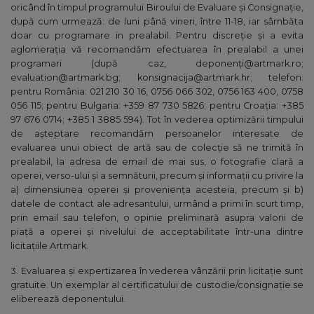
oricând în timpul programului Biroului de Evaluare şi Consignație,
după cum urmează: de luni până vineri, între 11-18, iar sâmbăta
doar cu programare in prealabil. Pentru discreţie şi a evita
aglomeraţia vă recomandăm efectuarea în prealabil a unei
programari (după caz, deponenţi@artmark.ro;
evaluation@artmark.bg; konsignacija@artmark.hr; telefon:
pentru România: 021 210 30 16, 0756 066 302, 0756 163 400, 0758
056 115; pentru Bulgaria: +359 87 730 5826; pentru Croația: +385
97 676 0714; +385 1 3885 594). Tot în vederea optimizării timpului
de aşteptare recomandăm persoanelor interesate de
evaluarea unui obiect de artă sau de colecție să ne trimită în
prealabil, la adresa de email de mai sus, o fotografie clară a
operei, verso-ului şi a semnăturii, precum şi informaţii cu privire la
a) dimensiunea operei şi provenienţa acesteia, precum şi b)
datele de contact ale adresantului, urmând a primi în scurt timp,
prin email sau telefon, o opinie preliminară asupra valorii de
piaţă a operei şi nivelului de acceptabilitate într-una dintre
licitaţiile Artmark.
3. Evaluarea şi expertizarea în vederea vânzării prin licitaţie sunt
gratuite. Un exemplar al certificatului de custodie/consignaţie se
eliberează deponentului.