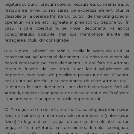
legătură cu bunul, precum cele cu restaurarea, cu înrămarea, cu
restaurarea ramei, cu realizarea de expertize aferent loturilor
clasabile ori la cererea Ministerului Culturii, de marketing special,
operațiuni vamale etc., agreate în prealabil cu deponentul. În
cazul în care obiectul nu se vinde, deponentul va achita
consignatarului costurile mai sus menționate înainte de
retragerea lotului din consignație.
9. Din prețul vânzării se rețin și plățile în avans ale unui lot
consignat sau adjudecat al deponentului și orice alte eventuale
datorii anterioare pe care deponentul le are față de Artmark
(precum, funcție de caz: prețul unor loturi adjudecate de
deponent, comisionul de penalizare prevăzut de art. 17 pentru
cazul auto-adjudecării, plăți nedatorate de către Artmark etc.).
În ipoteza în care deponentul are datorii anterioare față de
Artmark, obiectele consignate de acesta se pot pune în vânzare
la un preț care să acopere datoriile deponentului.
10. Din raţiuni ce ţin de editarea finală a catalogului (online și/sau
fizic) de licitaţie şi a altor materiale promoţionale (online și/sau
fizice) în legatură cu licitaţia, precum și de celelalte costuri
angajate în marketarea și comunicarea loturilor consignate
către clientelă, dacă deponentul retrage obiectul din