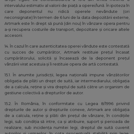
intervalului estimativ al valorii de piaţă a operei/lună. În ipoteza în
care deponentul nu ridică operele nevândute (ori
neconsignate) în termen de 6 luni de la data depozitării externe,
Artmark este în drept să pună (din nou) în vânzare opera pentru
a-şi recupera costurile de transport, depozitare şi oricare altele
accesorii.
14. În cazul în care autenticitatea operei vândute este contestată
cu succes de cumpărător, Artmark restituie preţul încasat
cumpărătorului, solicită şi încasează de la deponent preţul
vânzării virat acestuia şi îi restituie opera de artă contestată.
15.1. În anumite jurisdicții, legea națională impune vânzătorilor
obligația de plăti un drept de suită, iar intermediarului, obligația
de a calcula, reține și vira dreptul de suită către un organism de
gestiune colectivă a drepturilor de autor.
15.2. În România, în conformitate cu Legea 8/1996 privind
drepturile de autor şi drepturile conexe, Artmark are obligaţia
de a calcula, reţine şi plăti din preţul de vânzare, în condiţiile
legii, sub condiţia să intre, ca şi atribuire, suport şi perioada de
realizare, sub incidenţa numitei legi, dreptul de suită cuvenit
autorilor şi urmaşilor, în cota procentuală stabilită prin lege,