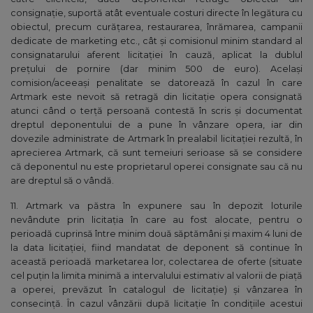
consignaţie, suportă atât eventuale costuri directe în legătura cu
obiectul, precum curățarea, restaurarea, înrămarea, campanii
dedicate de marketing etc., cât și comisionul minim standard al
consignatarului aferent licitației în cauză, aplicat la dublul
prețului de pornire (dar minim 500 de euro). Același
comision/aceeași penalitate se datorează în cazul în care
Artmark este nevoit să retragă din licitație opera consignată
atunci când o terță persoană contestă în scris și documentat
dreptul deponentului de a pune în vânzare opera, iar din
dovezile administrate de Artmark în prealabil licitației rezultă, în
aprecierea Artmark, că sunt temeiuri serioase să se considere
că deponentul nu este proprietarul operei consignate sau că nu
are dreptul să o vândă.
11. Artmark va păstra în expunere sau în depozit loturile
nevândute prin licitaţia în care au fost alocate, pentru o
perioadă cuprinsă între minim două săptămâni și maxim 4 luni de
la data licitaţiei, fiind mandatat de deponent să continue în
această perioadă marketarea lor, colectarea de oferte (situate
cel puţin la limita minimă a intervalului estimativ al valorii de piaţă
a operei, prevăzut în catalogul de licitaţie) şi vânzarea în
consecinţă. În cazul vânzării după licitaţie în condiţiile acestui