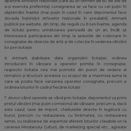
aparține Arhivelor Naționale (care au un termen de 60 de zile de
a-și exercita preferința) consignarea se va face cu cel puțin 10
săptămâni înainte (mai puțin în cazul în care deponentul face
dovada înștiințării Arhivelor Naționale în prealabil). Artmark
publică pe website, din timp, de regulă cu 6 luni înainte, agenda
de licitații pentru următoarea perioadă de un an, încât să
înlesnească participarea din timp la sesiunile de colectare în
consignaţie de obiecte de artă și de colecție în vederea vânzării
lor prin licitaţie.
6. Artmark stabileşte data organizării licitației, ordinea
introducerii în vânzare a operelor primite în consignaţie,
respectiv licitația cea mai potrivită din punct de vedere al
tematicii și structurii acesteia cu scopul de a maximiza suma la
care se poate face vanzarea operelor consignate, precum și
ordinea loturilor în cadrul fiecărei licitații.
7. Atunci când operele se vând prin licitaţie, deponentul va primi
preţul vânzării (mai puţin comisionul de vânzare; precum și, dacă
este cazul, taxe de import, cheltuielile directe în legătură cu
bunul, precum cu restaurarea, cu înrămarea, cu restaurarea
ramei, cu realizarea de expertize aferent loturilor clasabile ori la
cererea Ministerului Culturii, de marketing special etc., agreate