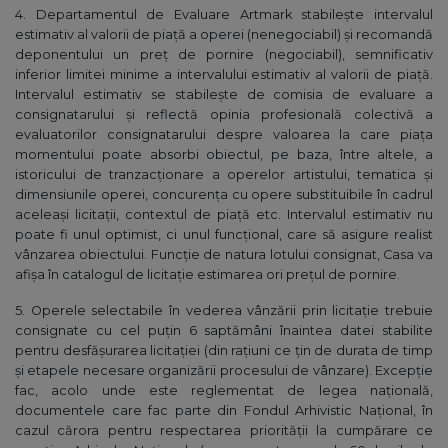
4. Departamentul de Evaluare Artmark stabileşte intervalul
estimativ al valorii de piaţă a operei (nenegociabil) şi recomandă
deponentului un preţ de pornire (negociabil), semnificativ
inferior limitei minime a intervalului estimativ al valorii de piaţă.
Intervalul estimativ se stabilește de comisia de evaluare a
consignatarului și reflectă opinia profesională colectivă a
evaluatorilor consignatarului despre valoarea la care piața
momentului poate absorbi obiectul, pe baza, între altele, a
istoricului de tranzacționare a operelor artistului, tematica și
dimensiunile operei, concurența cu opere substituibile în cadrul
aceleași licitații, contextul de piață etc. Intervalul estimativ nu
poate fi unul optimist, ci unul funcțional, care să asigure realist
vânzarea obiectului. Funcție de natura lotului consignat, Casa va
afișa în catalogul de licitație estimarea ori prețul de pornire.
5. Operele selectabile în vederea vânzării prin licitaţie trebuie
consignate cu cel puţin 6 saptămâni înaintea datei stabilite
pentru desfăşurarea licitaţiei (din raţiuni ce ţin de durata de timp
și etapele necesare organizării procesului de vânzare). Excepție
fac, acolo unde este reglementat de legea națională,
documentele care fac parte din Fondul Arhivistic Național, în
cazul cărora pentru respectarea priorității la cumpărare ce