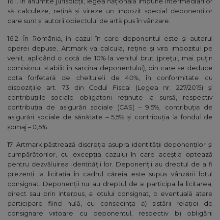
16.1. În anumite jurisdicții, legea națională impune intermediarilor
să calculeze, rețină și vireze un impozit special deponenților
care sunt și autorii obiectului de artă pus în vânzare.
16.2. În România, în cazul în care deponentul este şi autorul
operei depuse, Artmark va calcula, reţine şi vira impozitul pe
venit, aplicând o cotă de 10% la venitul brut (preţul, mai puţin
comisionul stabilit în sarcina deponentului), din care se deduce
cota forfetară de cheltuieli de 40%, în conformitate cu
dispozițiile art. 73 din Codul Fiscal (Legea nr. 227/2015) şi
contribuţiile sociale obligatorii reţinute la sursă, respectiv
contribuția de asigurări sociale (CAS) – 9,5%, contribuția de
asigurări sociale de sănătate – 5,5% şi contribuția la fondul de
șomaj – 0,5%.
17. Artmark păstrează discreţia asupra identităţii deponenţilor şi
cumpărătorilor, cu excepţia cazului în care aceştia optează
pentru dezvăluirea identităţii lor. Deponenții au dreptul de a fi
prezenți la licitația în cadrul căreia este supus vânzării lotul
consignat. Deponenții nu au dreptul de a participa la licitarea,
direct sau prin interpus, a lotului consignat, o eventuală atare
participare fiind nulă, cu consecința a) sistării relației de
consignare viitoare cu deponentul, respectiv b) obligării