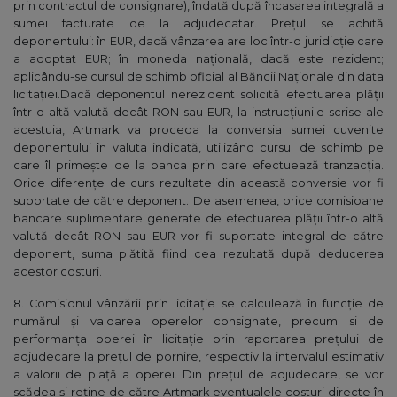
prin contractul de consignare), îndată după încasarea integrală a
sumei facturate de la adjudecatar. Preţul se achită
deponentului: în EUR, dacă vânzarea are loc într-o juridicție care
a adoptat EUR; în moneda națională, dacă este rezident;
aplicându-se cursul de schimb oficial al Băncii Naționale din data
licitaţiei.Dacă deponentul nerezident solicită efectuarea plății
într-o altă valută decât RON sau EUR, la instrucțiunile scrise ale
acestuia, Artmark va proceda la conversia sumei cuvenite
deponentului în valuta indicată, utilizând cursul de schimb pe
care îl primește de la banca prin care efectuează tranzacția.
Orice diferențe de curs rezultate din această conversie vor fi
suportate de către deponent. De asemenea, orice comisioane
bancare suplimentare generate de efectuarea plății într-o altă
valută decât RON sau EUR vor fi suportate integral de către
deponent, suma plătită fiind cea rezultată după deducerea
acestor costuri.
8. Comisionul vânzării prin licitaţie se calculează în funcţie de
numărul şi valoarea operelor consignate, precum si de
performanța operei în licitație prin raportarea prețului de
adjudecare la prețul de pornire, respectiv la intervalul estimativ
a valorii de piață a operei. Din preţul de adjudecare, se vor
scădea şi reţine de către Artmark eventualele costuri directe în