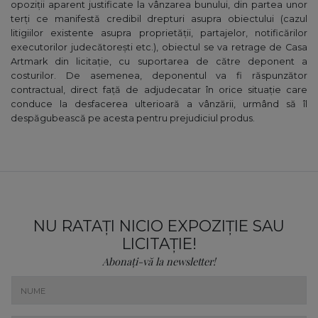
opoziții aparent justificate la vânzarea bunului, din partea unor
terți ce manifestă credibil drepturi asupra obiectului (cazul
litigiilor existente asupra proprietății, partajelor, notificărilor
executorilor judecătorești etc.), obiectul se va retrage de Casa
Artmark din licitație, cu suportarea de către deponent a
costurilor. De asemenea, deponentul va fi răspunzător
contractual, direct față de adjudecatar în orice situație care
conduce la desfacerea ulterioară a vânzării, urmând să îl
despăgubească pe acesta pentru prejudiciul produs.
NU RATAȚI NICIO EXPOZIȚIE SAU
LICITAȚIE!
Abonați-vă la newsletter!