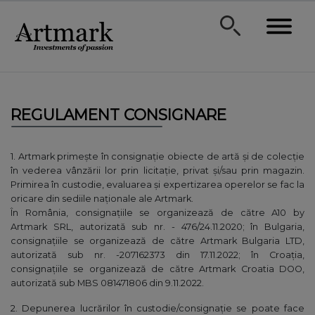
REGULAMENT CONSIGNARE
1. Artmark primeşte în consignaţie obiecte de artă și de colecție
în vederea vânzării lor prin licitaţie, privat și/sau prin magazin.
Primirea în custodie, evaluarea şi expertizarea operelor se fac la
oricare din sediile naționale ale Artmark.
În România, consignațiile se organizează de către A10 by
Artmark SRL, autorizată sub nr. - 476/24.11.2020; în Bulgaria,
consignațiile se organizează de către Artmark Bulgaria LTD,
autorizată sub nr. -207162373 din 17.11.2022; în Croația,
consignațiile se organizează de către Artmark Croatia DOO,
autorizată sub MBS 081471806 din 9.11.2022.
2. Depunerea lucrărilor în custodie/consignaţie se poate face