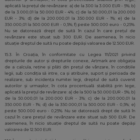
aplicată la preţul de revânzare: a) de la 300 la 3.000 EUR - 5%; b)
de la 3.000,01 la 50.000 EUR - 4%; c) de la 50.000,01 la 200.000
EUR - 3%; d) de la 200.000,01 la 350.000 EUR - 1%; e) de la
350.000,01 la 500.000 EUR - 0,5%; f) peste 500.000 euro - 0,25%.
Nu se datorează drept de suită în cazul în care preţul de
revânzare este situat sub 300 EUR. De asemenea, în nicio
situaţie dreptul de suită nu poate depăşi valoarea de 12.500 EUR.
15.3. În Croația, în conformitate cu Legea 111/2021 privind
drepturile de autor și drepturile conexe, Artmark are obligaţia
de a calcula, reţine şi plăti din preţul de vânzare, în condiţiile
legii, sub condiţia să intre, ca şi atribuire, suport şi perioada de
realizare, sub incidenţa numitei legi, dreptul de suită cuvenit
autorilor şi urmaşilor, în cota procentuală stabilită prin lege,
aplicată la preţul de revânzare: a) de la 500 la 50.000 EUR - 5%; b)
de la 50.000,01 la 200.000 EUR - 3%; c) de la 200.000,01 la
350.000 EUR - 1%; d) de la 350.000,01 la 500.000 EUR - 0,5%; e)
peste 500.000 euro - 0,25%. Nu se datorează drept de suită în
cazul în care preţul de revânzare este situat sub 500 EUR. De
asemenea, în nicio situaţie dreptul de suită nu poate depăşi
valoarea de 12.500 EUR.