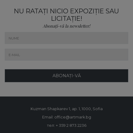
NU RATAȚI NICIO EXPOZIȚIE SAU
LICITAȚIE!
Abonați-vă la newsletter!
ABONAȚI-VĂ
Kuzman Shapkarev 1, ap. 1, 1000, Sofia
Email: office@artmark.bg
тел:
+ 359 2 873 2236