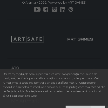
© Artmark 2026. Powered by ART GAMES
A10
Utilizăm modulele cookie pentru a vă oferi o experiență mai bună de
Licitații
navigare, pentru a personaliza conținutul și anunțurile, pentru a oferi
funcții media sociale și pentru a analiza traficul nostru. Citiți despre
Cum cumpăr
modul în care folosim modulele cookie și cum le puteți controla făcând clic
pe Setări cookie. Sunteți de acord cu cookie-urile noastre dacă continuați
Cum vând
să utilizați acest site web.
MY Artmark