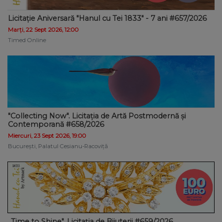
Licitație Aniversară "Hanul cu Tei 1833" - 7 ani #657/2026
Marți, 22 Sept 2026, 12:00
Timed Online
"Collecting Now". Licitația de Artă Postmodernă și
Contemporană #658/2026
Miercuri, 23 Sept 2026, 19:00
București, Palatul Cesianu-Racoviță
„Time to Shine". Licitația de Bijuterii #659/2026