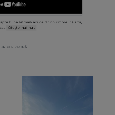
de Fapte Bune Artmark aduce din nou împreună arta,
tea…
Citește mai mult
TURI PER PAGINĂ