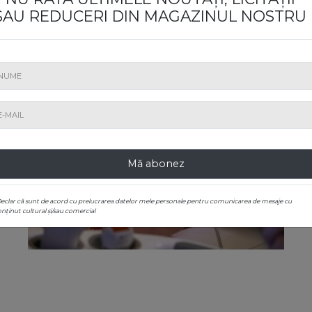
SAU REDUCERI DIN MAGAZINUL NOSTRU
Mă abonez
Declar că sunt de acord cu prelucrarea datelor mele personale pentru comunicarea de mesaje cu
nținut cultural și/sau comercial