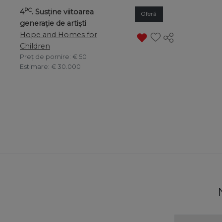
PC
4
. Susține viitoarea
Oferă
generație de artiști
Hope and Homes for
Children
Preț de pornire
: € 50
Estimare
: € 30.000