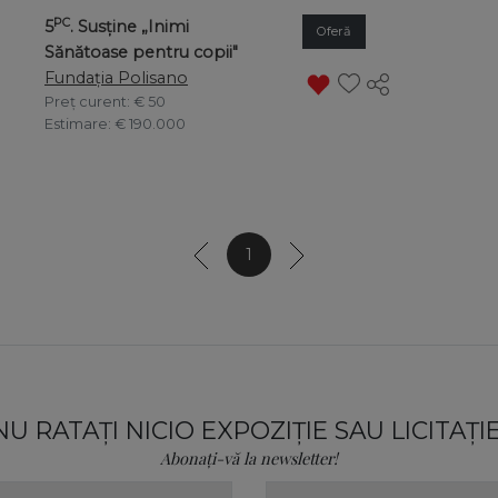
PC
5
. Susține „Inimi
Oferă
Sănătoase pentru copii"
Fundația Polisano
Preț curent
: € 50
Estimare
: € 190.000
1
NU RATAȚI NICIO EXPOZIȚIE SAU LICITAȚIE
Abonați-vă la newsletter!