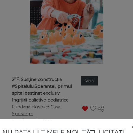
PC
2
. Susține construcția
Oferă
#SpitaluluiSperanței, primul
spital destinat exclusiv
îngrijirii paliative pediatrice
Fundația Hospice Casa
Speranței
Preț de pornire
: € 50
Estimare
: € 100.000
NU RATA ULTIMELE NOUTĂȚI, LICITAȚII