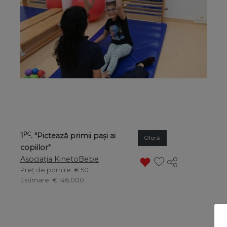
PC
1
. "Pictează primii pași ai
Oferă
copiilor"
Asociația KinetoBebe
Preț de pornire
: € 50
Estimare
: € 146.000