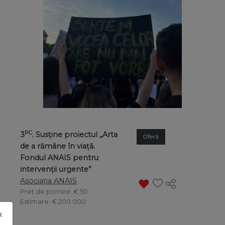
PC
3
. Susține proiectul „Arta
Oferă
de a rămâne în viață.
Fondul ANAIS pentru
intervenții urgente”
Asociația ANAIS
Preț de pornire
: € 50
Estimare
: € 200.000
×