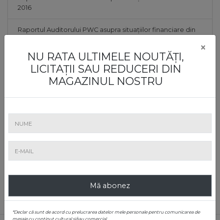
2016
Raportul Auditorului PWC asupra situațiilor financiare din
2015
×
NU RATA ULTIMELE NOUTĂȚI,
Raportul Auditorului PWC asupra situațiilor financiare din
LICITAȚII SAU REDUCERI DIN
2014
MAGAZINUL NOSTRU
Raportul Auditorului PWC asupra situațiilor financiare din
2013
Raportul Auditorului PWC asupra situațiilor financiare din
2012
Raportul Auditorului PWC asupra situațiilor financiare din
2011
Mă abonez
*Declar că sunt de acord cu prelucrarea datelor mele personale pentru comunicarea de
mesaje cu conținut cultural și/sau comercial