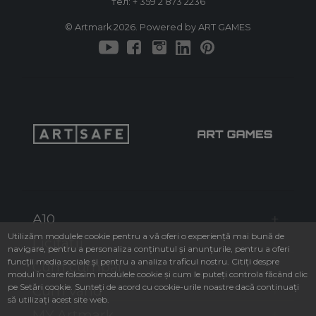
тел:
+ 359 2 873 2236
© Artmark 2026. Powered by ART GAMES
A10
Utilizăm modulele cookie pentru a vă oferi o experiență mai bună de
Licitații
navigare, pentru a personaliza conținutul și anunțurile, pentru a oferi
funcții media sociale și pentru a analiza traficul nostru. Citiți despre
Cum cumpăr
modul în care folosim modulele cookie și cum le puteți controla făcând clic
pe Setări cookie. Sunteți de acord cu cookie-urile noastre dacă continuați
Cum vând
să utilizați acest site web.
MY Artmark