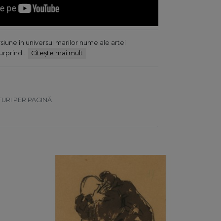
siune în universul marilor nume ale artei
surprind…
Citește mai mult
TURI PER PAGINĂ