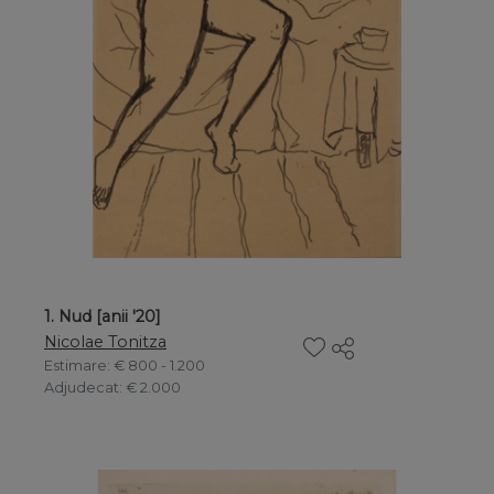
1. Nud [anii '20]
Nicolae Tonitza
Estimare
: € 800 - 1.200
Adjudecat
: € 2.000