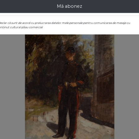
Adjudecat
: € 1.800
Mă abonez
Declar că sunt de acord cu prelucrarea datelor mele personale pentru comunicarea de mesaje cu
nținut cultural și/sau comercial