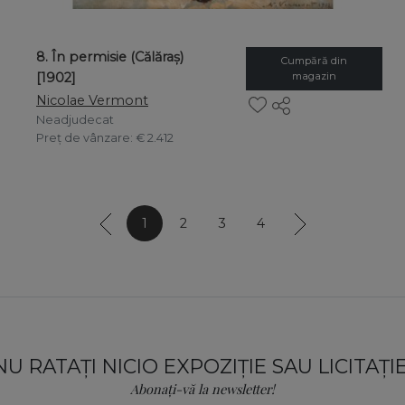
8. În permisie (Călăraș)
Cumpără din
[1902]
magazin
Nicolae Vermont
Neadjudecat
Preț de vânzare
: € 2.412
1
2
3
4
NU RATAȚI NICIO EXPOZIȚIE SAU LICITAȚIE
Abonați-vă la newsletter!