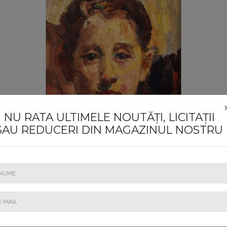
NU RATA ULTIMELE NOUTĂȚI, LICITAȚII
SAU REDUCERI DIN MAGAZINUL NOSTRU
5. Copilărie [anii '40]
Rudolf Schweitzer-Cumpăna
Estimare
: € 700 - 1.000