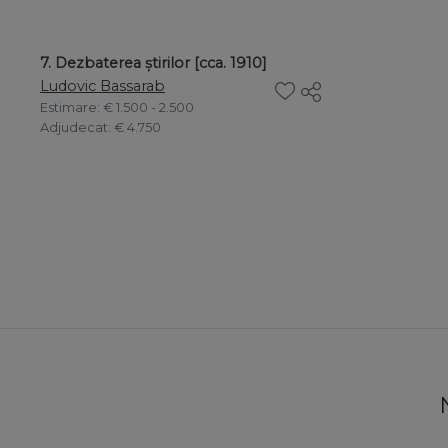
7. Dezbaterea știrilor [cca. 1910]
Ludovic Bassarab
Estimare
: € 1.500 - 2.500
Adjudecat
: € 4.750