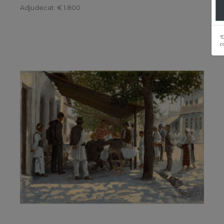
Adjudecat
: € 1.800
*
co