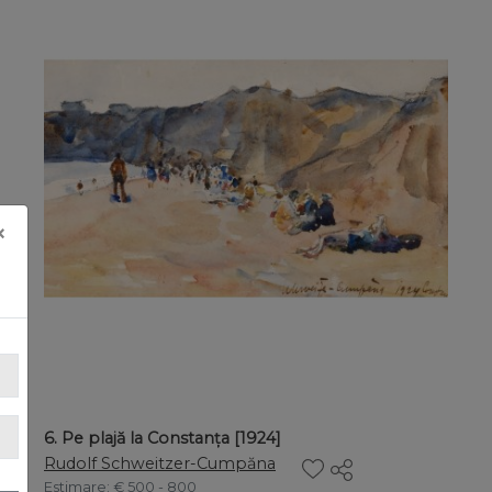
×
6. Pe plajă la Constanța [1924]
Rudolf Schweitzer-Cumpăna
Estimare
: € 500 - 800