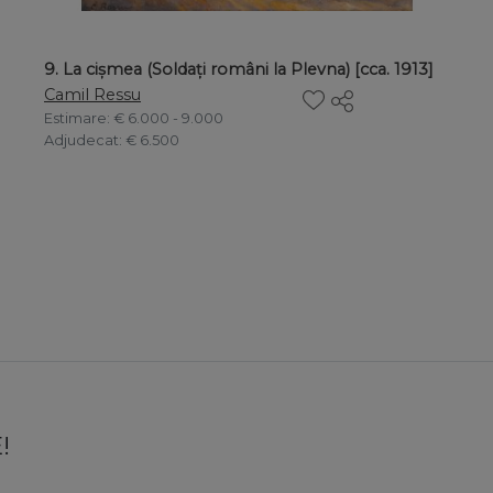
9. La cișmea (Soldați români la Plevna) [cca. 1913]
Camil Ressu
Estimare
: € 6.000 - 9.000
Adjudecat
: € 6.500
!