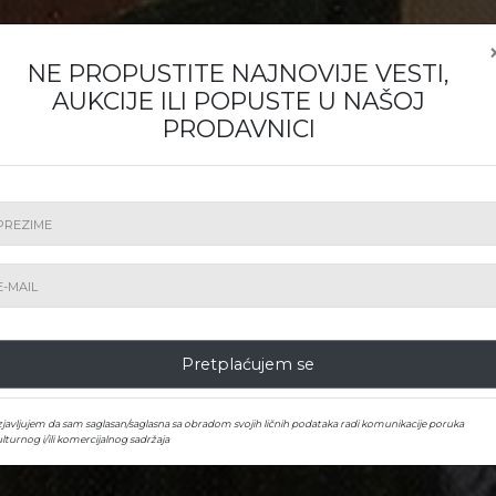
NE PROPUSTITE NAJNOVIJE VESTI,
AUKCIJE ILI POPUSTE U NAŠOJ
PRODAVNICI
Kako prodajem
a prodaju? Mi ćemo ga promovisati i prodati po na
Pretplaćujem se
zjavljujem da sam saglasan/saglasna sa obradom svojih ličnih podataka radi komunikacije poruka
lturnog i/ili komercijalnog sadržaja