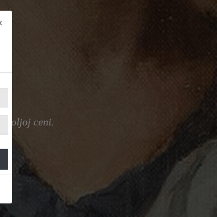
×
jboljoj ceni.