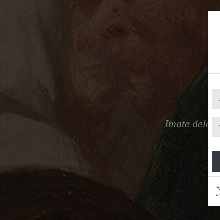
Imate delo z
*I
ku