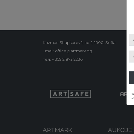
Kuzman Shapkarev 1, ap. 1, 1000, Sofia
Email: office@artmark.bg
тел:
+ 359 2 873 2236
*I
ku
ARTMARK
AUKCIJE