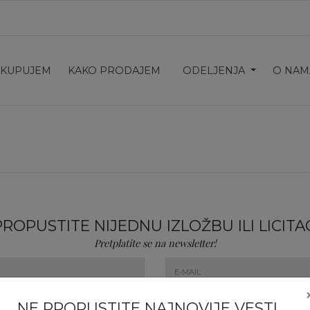
 KUPUJEM
KAKO PRODAJEM
ODELJENJA
O NAM
PROPUSTITE NIJEDNU IZLOŽBU ILI LICITAC
Pretplatite se na newsletter!
NE PROPUSTITE NAJNOVIJE VESTI,