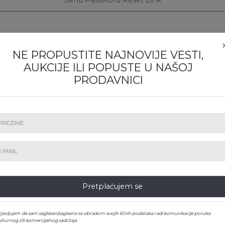
Send Password Reset Link
NE PROPUSTITE NAJNOVIJE VESTI,
AUKCIJE ILI POPUSTE U NAŠOJ
PRODAVNICI
PROPUSTITE NIJEDNU IZLOŽBU ILI LICITAC
Pretplatite se na newsletter!
Pretplatite se
Pretplaćujem se
zjavljujem da sam saglasan/saglasna sa obradom svojih ličnih podataka radi komunikacije poruka
lturnog i/ili komercijalnog sadržaja