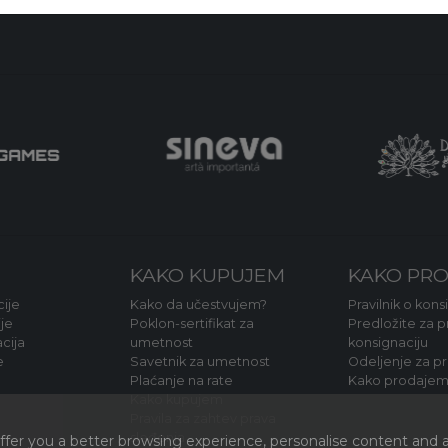
KAKO KUPUJEM
KAKO PR
ije
Kako da učestvujem?
Pravilnik o kons
je
Poklon-sertifikat za
Predložite za p
acija
umetnost
konsignaciju
e
Savetnik za umetnost
Odeljenje za p
Plaćanje na rate
Kako prodaje
Kako kupujem
Pravila za zahtev prava
sleđenja
fer you a better browsing experience, personalise content and a