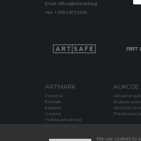
Email: office@artmark.bg
тел:
+ 359 2 873 2236
ARTMARK
AUKCIJE
Početna
Aktuelne aukc
Kontakt
Buduće aukci
Karijere
Rezultati licit
O nama
Pravila aukcij
Politika privatnosti
Politika kolačića
We use cookies to of