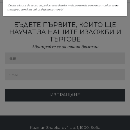
*Declar că sunt de acord cu prelucrarea datelor mele personale pentru comunicarea de
mesaje cu conținut cultural și/sau comercial
БЪДЕТЕ ПЪРВИТЕ, КОИТО ЩЕ
НАУЧАТ ЗА НАШИТЕ ИЗЛОЖБИ И
ТЪРГОВЕ
Абонирайте се за нашия бюлетин
ИЗПРАЩАНЕ
Kuzman Shapkarev 1, ap. 1, 1000, Sofia