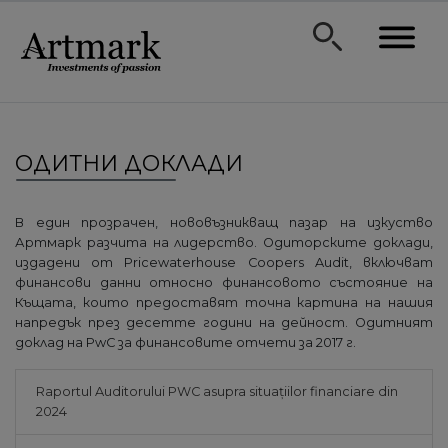
ОДИТНИ ДОКЛАДИ
В един прозрачен, нововъзникващ пазар на изкуство
Артмарк разчита на лидерство. Одиторските доклади,
издадени от Pricewaterhouse Coopers Audit, включват
финансови данни относно финансовото състояние на
Къщата, които предоставят точна картина на нашия
напредък през десетте години на дейност. Одитният
доклад на PwC за финансовите отчети за 2017 г.
Raportul Auditorului PWC asupra situațiilor financiare din
2024