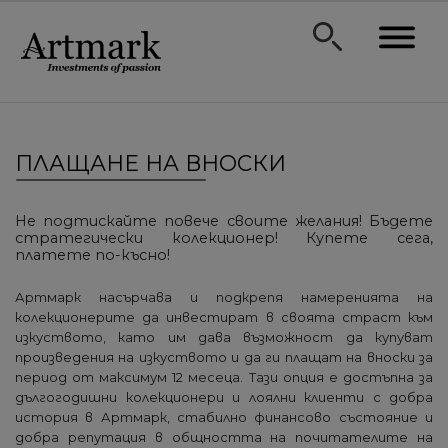
ПЛАЩАНЕ НА ВНОСКИ
Не подтискайте повече своите желания! Бъдете
стратегически колекционер! Купете сега,
платете по-късно!
Артмарк насърчава и подкрепя намеренията на
колекционерите да инвестират в своята страст към
изкуството, като им дава възможност да купуват
произведения на изкуството и да ги плащат на вноски за
период от максимум 12 месеца. Тази опция е достъпна за
дългогодишни колекционери и лоялни клиенти с добра
история в Артмарк, стабилно финансово състояние и
добра репутация в общността на почитателите на