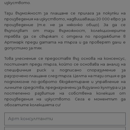
изкуството.
Тази възможност за плащане се прилага за покупки на
произведения на изкуството, надвишаващи 20 000 евро за
произведение (т.е. не за няколко общо). За да се
възползват от тази възможност, колекционерите
трябва да се свържат с отдела по продажбите в
Артмарк преди датата на търга и да проверят дали е
допустимо за тях.
Това улеснение се предоставя въз основа на консенсус,
постигнат преди търга, който се основава на анализ на
специфичния риск и подписано споразумение за
разсрочено плащане след търга. Целта на тази опция е да
подпомогне по-доброто бюджетиране и управление на
личните средства, предназначени за визуално култура и за
постепенно развитие на собствена колекция от
произведения на изкуството. Сега е моментът да
обогатите колекцията си!
Арт консултанти