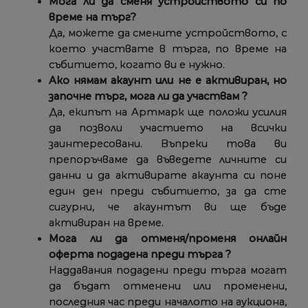
Мога ли да сменя устройството си по
време на търг?
Да, можете да смените устройството, с
което участвате в търга, по време на
събитието, когато ви е нужно.
Ако нямам акаунт или не е активиран, но
започне търг, мога ли да участвам ?
Да, екипът на Артмарк ще положи усилия
да позволи участието на всички
заинтересовани. Въпреки това ви
препоръчваме да въведете личните си
данни и да активирате акаунта си поне
един ден преди събитието, за да сте
сигурни, че акаунтът ви ще бъде
активиран на време.
Мога ли да отменя/променя онлайн
оферта подадена преди търга ?
Наддавания подадени преди търга могат
да бъдат отменени или променени,
последния час преди началото на аукциона,