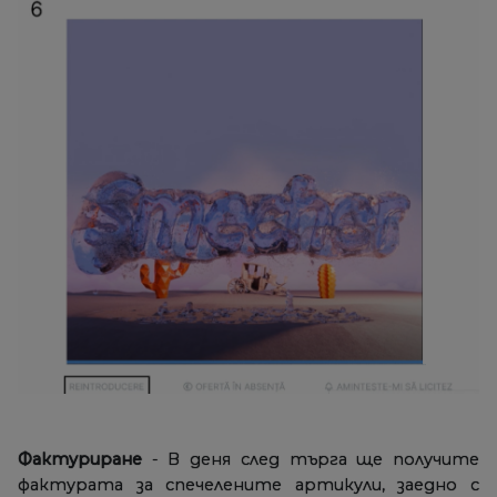
Фактуриране
- В деня след търга ще получите
фактурата за спечелените артикули, заедно с