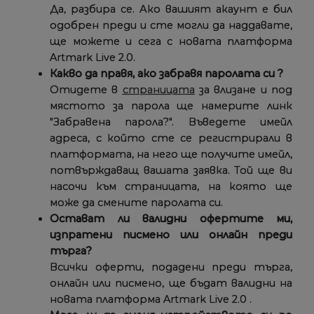
Да, разбира се. Ако вашият акаунт е бил
одобрен преди и сте могли да наддавате,
ще можете и сега с новата платформа
Artmark Live 2.0.
Какво да правя, ако забравя паролата си ?
Отидете в
страницата
за влизане и под
мястото за парола ще намерите линк
"Забравена парола?". Въведете имейл
адреса, с който сте се регистрирали в
платформата, на него ще получите имейл,
потвърждаващ вашата заявка. Той ще ви
насочи към страницата, на която ще
може да смените паролата си.
Остават ли валидни офертите ми,
изпратени писмено или онлайн преди
търга?
Всички оферти, подадени преди търга,
онлайн или писмено, ще бъдат валидни на
новата платформа Artmark Live 2.0 .