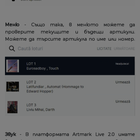
Меню
- Също така, в менюто можете да
проверите текущите и бъдещи артикули.
Можете да търсите артикула по име или номер.
Звук
- В платформата Artmark Live 2.0 имате