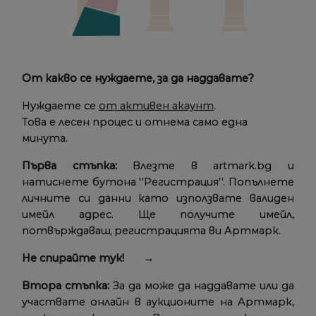
От какво се нуждаете, за да наддавате?
Нуждаете се
от активен акаунт
.
Това е лесен процес и отнема само една
минута.
Първа стъпка:
Влезте в artmark.bg и
натиснете бутона ''Регистрация''. Попълнете
личните си данни като използвате валиден
имейл адрес. Ще получите имейл,
потвърждаващ регистрацията ви Артмарк.
Не спирайте тук! →
Втора стъпка:
За да може да наддавате или да
участвате онлайн в аукционите на Артмарк,