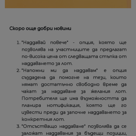
Скоро още добри новини
"Наддавай повече" - опция, която ще
позволява на участниците да предлагат
по-висока цена от следващата стъпка от
наддаването за лот.
"Напомни ми да наддавам" е опция
създадена да помогне на тези, които
нямат достатъчно свободно време да
чакат за наддаване за желания лот.
Потребителя ще има възможността да
планира нотификация, която ще го
извести преди да започне наддаването за
конкретния лот.
"Отсъстващо наддаване" позволява да се
заложат наддавания за бъдещи позиции,