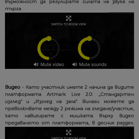
възможност да регулирате силата на звука на
търга.
Видео
- Като участник имате 2 начина да видите
платформата Artmark Live 2.0: „Стандартен
изглед“ и „Изглед на зала“. Винаги можете да
превключвате между 2 режима на гледане/участие,
като навигирате с мишката върху видео
предаването от платформата, в десния раздел.