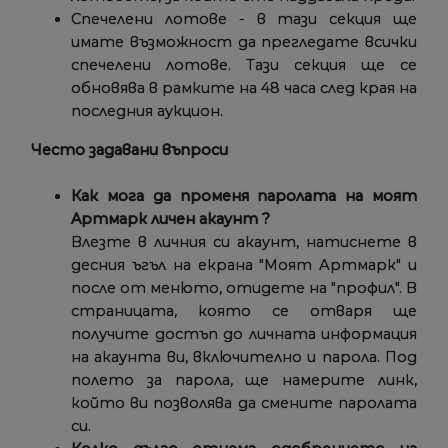
Спечелени лотове - в тази секция ще
имате възможност да прегледате всички
спечелени лотове. Тази секция ще се
обновява в рамките на 48 часа след края на
последния аукцион.
Често задавани въпроси
Как мога да променя паролата на моят
Aртмарк личен акаунт ?
Влезте в личния си акаунт, натиснете в
десния ъгъл на екрана "Моят Артмарк" и
после от менюто, отидете на "профил". В
страницата, която се отваря ще
получите достъп до личната информация
на акаунта ви, включително и парола. Под
полето за парола, ще намерите линк,
който ви позволява да смените паролата
си.