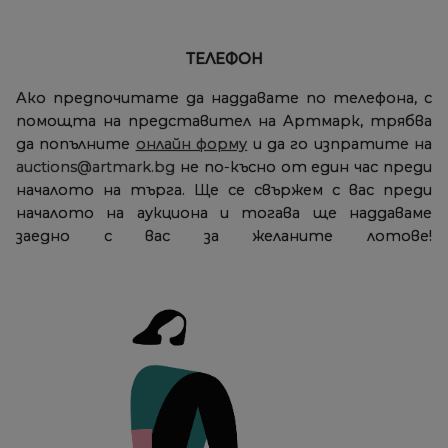
ТЕЛЕФОН
Ако предпочитате да наддавате по телефона, с
помощта на представител на Артмарк, трябва
да попълните
онлайн форму
и да го изпратите на
auctions@artmark.bg
не по-късно от един час преди
началото на търга. Ще се свържем с вас преди
началото на аукциона и тогава ще наддаваме
заедно с вас за желаните лотове!