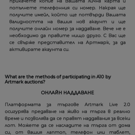
прикачете копие на Вашата лична карта и
попълнете телефонния си номер. Накрая ще
получите имейл, който ще потвърди Вашата
валидността на вашия нов акаунт и ще
получите онлайн номер за наддаване. Вече не е
необходимо да правите нищо друго. С Вас ще
се свърже представител на Артмарк, за да
активирате акаунта си.
What are the methods of participating in A10 by
Artmark auctions?
ОНЛАЙН НАДДАВАНЕ
Платформата за търгове Artmark Live 2.0
осигурява предаване на живо на търга в реално
време и позволява да се правят наддавания за всеки
лот. Можете да се насладите на търга от дома
си, от вашия лаптоп, телефон или таблет,