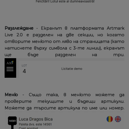
Разглеждане
- Екранът в платформата Artmark
Live 2.0 е разделен на две секции, но когато
отворите менюто от ляво на страницата (като
натиснете върху символа с 3-те линии), екранът
ще бъде разделен на три.
Меню
- Също така, в менюто можете да
проверите текущите и бъдещи артикули.
Можете да търсите артикула по име или номер.