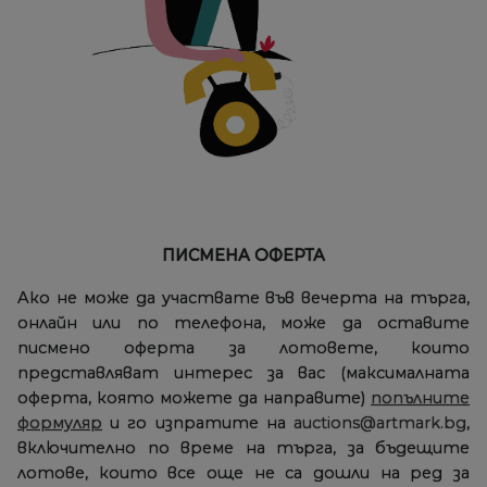
ПИСМЕНА ОФЕРТА
Ако не може да участвате във вечерта на търга,
онлайн или по телефона, може да оставите
писмено оферта за лотовете, които
представляват интерес за вас (максималната
оферта, която можете да направите)
попълните
формуляр
и го изпратите на
auctions@artmark.bg
,
включително по време на търга, за бъдещите
лотове, които все още не са дошли на ред за