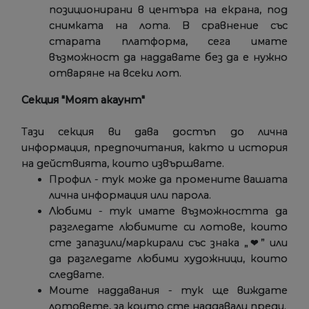
позиционирани в центъра на екрана, под
снимката на лота. В сравнение със
старата платформа, сега имате
възможност да наддавате без да е нужно
отваряне на всеки лот.
Секция "Моят акаунт"
Тази секция ви дава достъп до лична
информация, предпочитания, както и история
на действията, които извършвате.
Профил - тук може да промените вашата
лична информация или парола.
Любими - тук имате възможността да
разгледате любимите си лотове, които
сте запазили/маркирали със знака „❤” или
да разгледате любими художници, които
следвате.
Моите наддавания - тук ще виждате
лотовете, за които сте наддавали преди.