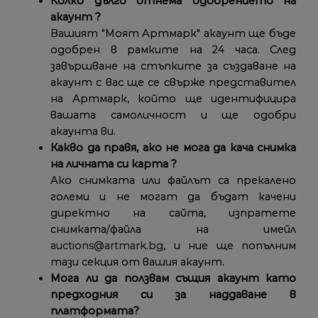
Колко дълго отнема одобрението на
акаунт ?
Вашият "Моят Артмарк" акаунт ще бъде
одобрен в рамките на 24 часа. След
завършване на стъпките за създаване на
акаунт с вас ще се свърже представител
на Артмарк, който ще идентифицира
вашата самоличност и ще одобри
акаунта ви.
Какво да правя, ако не мога да кача снимка
на личната си карта ?
Ако снимката или файлът са прекалено
големи и не могат да бъдат качени
директно на сайта, изпратете
снимката/файла на имейл
auctions@artmark.bg
, и ние ще попълним
тази секция от вашия акаунт.
Мога ли да ползвам същия акаунт като
предходния си за наддаване в
платформата?