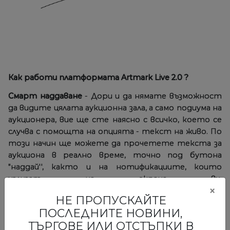
Как работи платформата Artmark Live 2.0 ?
Смарт наддаване
- Дори и да нямате възможност
да видите цялата аукционна зала, а само подиума на
аукционера, вие ще сте наясно с всичко, което се
случва с помощта на опцията - текст на живо. По
този начин ще можете да прочетете текста за
аукциона в реално време, точно под бутона
"наддай'', както и на нотификациите, които
излизат на екрана ви.
×
НЕ ПРОПУСКАЙТЕ
ПОСЛЕДНИТЕ НОВИНИ,
ТЪРГОВЕ ИЛИ ОТСТЪПКИ В