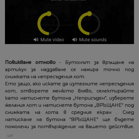
Повикване отново
- Бутонът за връщане на
артикул за наддаване се намира точно под
снимката на непресъдения лот.
Ето защо, ако искате да изтеглите непресъдения
лот, отворете менюто вляво, селектирайте
като натиснете бутона „Неприсъден“, изберете
желания лот и натиснете бутона „ВРЪЩАНЕ“ под
снимката на лота в средния екран . След
натискане на бутона “ВРЪЩАНЕ” ще бъдете
помолени за потвърждение на вашето действие.