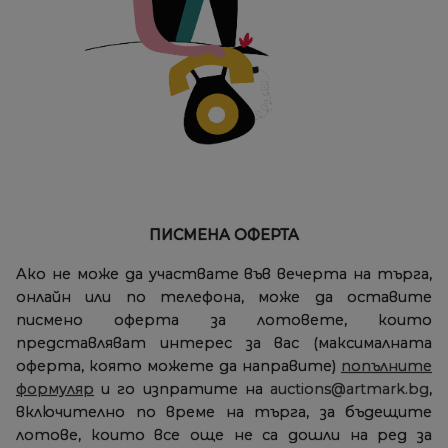
ПИСМЕНА ОФЕРТА
Ако не може да участвате във вечерта на търга,
онлайн или по телефона, може да оставите
писмено оферта за лотовете, които
представляват интерес за вас (максималната
оферта, която можете да направите)
попълните
формуляр
и го изпратите на
auctions@artmark.bg
,
включително по време на търга, за бъдещите
лотове, които все още не са дошли на ред за