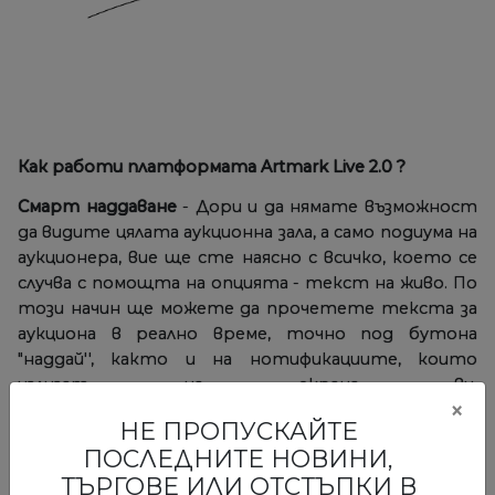
Как работи платформата Artmark Live 2.0 ?
Смарт наддаване
- Дори и да нямате възможност
да видите цялата аукционна зала, а само подиума на
аукционера, вие ще сте наясно с всичко, което се
случва с помощта на опцията - текст на живо. По
този начин ще можете да прочетете текста за
аукциона в реално време, точно под бутона
"наддай'', както и на нотификациите, които
излизат на екрана ви.
×
НЕ ПРОПУСКАЙТЕ
ПОСЛЕДНИТЕ НОВИНИ,
ТЪРГОВЕ ИЛИ ОТСТЪПКИ В