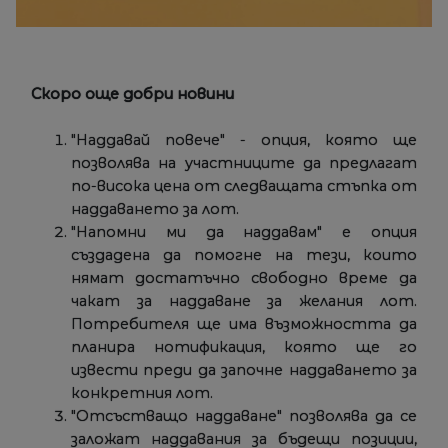
Скоро още добри новини
"Наддавай повече" - опция, която ще
позволява на участниците да предлагат
по-висока цена от следващата стъпка от
наддаването за лот.
"Напомни ми да наддавам" е опция
създадена да помогне на тези, които
нямат достатъчно свободно време да
чакат за наддаване за желания лот.
Потребителя ще има възможността да
планира нотификация, която ще го
извести преди да започне наддаването за
конкретния лот.
"Отсъстващо наддаване" позволява да се
заложат наддавания за бъдещи позиции,