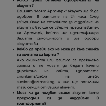
Колко дълго отнема одобрението на
акаунт ?
Вашият "Моят Артмарк" акаунт ще бъде
одобрен в рамките на 24 часа. След
завършване на стъпките за създаване на
акаунт с вас ще се свърже представител
на Артмарк, който ще идентифицира
вашата самоличност и ще одобри
акаунта ви.
Какво да правя, ако не мога да кача снимка
на личната си карта ?
Ако снимката или файлът са прекалено
големи и не могат да бъдат качени
директно на сайта, изпратете
снимката/файла на имейл
auctions@artmark.bg
, и ние ще попълним
тази секция от вашия акаунт.
Мога ли да ползвам същия акаунт като
предходния си за наддаване в
платформата?