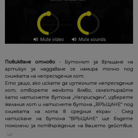
Повикване отново
- Бутонът за връщане на
артикул за наддаване се намира точно под
снимката на непресъдения лот.
Ето защо, ако искате да изтеглите непресъдения
лот, отворете менюто вляво, селектирайте
като натиснете бутона „Неприсъден“, изберете
желания лот и натиснете бутона „ВРЪЩАНЕ“ под
снимката на лота в средния екран . След
натискане на бутона “ВРЪЩАНЕ” ще бъдете
помолени за потвърждение на вашето действие.