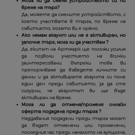
Мога ли да сменя устройството си по
време на търг?
Да, можете да смените устройството, с
което участвате в търга, по време на
събитието, когато ви е нужно.
Ако нямам акаунт или не е активиран, но
започне търг, мога ли да участвам ?
Да, екипът на Артмарк ще положи усилия
да позволи участието на всички
заинтересовани. Въпреки това ви
препоръчваме да въведете личните си
данни и да активирате акаунта си поне
един ден преди събитието, за да сте
сигурни, че акаунтът ви ще бъде
активиран на време.
Мога ли да отменя/променя онлайн
оферта подадена преди търга ?
Наддавания подадени преди търга могат
да бъдат отменени или променени,
последния час преди началото на аукциона,