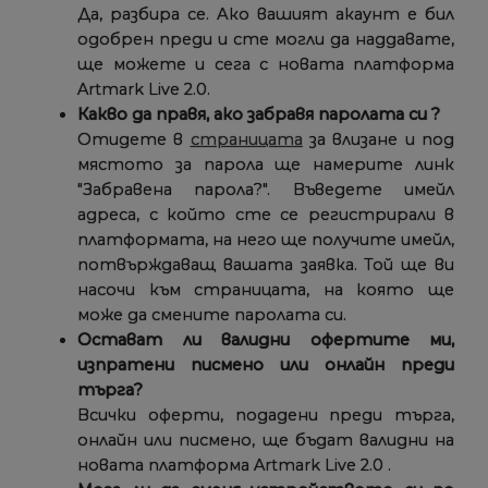
Да, разбира се. Ако вашият акаунт е бил
одобрен преди и сте могли да наддавате,
ще можете и сега с новата платформа
Artmark Live 2.0.
Какво да правя, ако забравя паролата си ?
Отидете в
страницата
за влизане и под
мястото за парола ще намерите линк
"Забравена парола?". Въведете имейл
адреса, с който сте се регистрирали в
платформата, на него ще получите имейл,
потвърждаващ вашата заявка. Той ще ви
насочи към страницата, на която ще
може да смените паролата си.
Остават ли валидни офертите ми,
изпратени писмено или онлайн преди
търга?
Всички оферти, подадени преди търга,
онлайн или писмено, ще бъдат валидни на
новата платформа Artmark Live 2.0 .