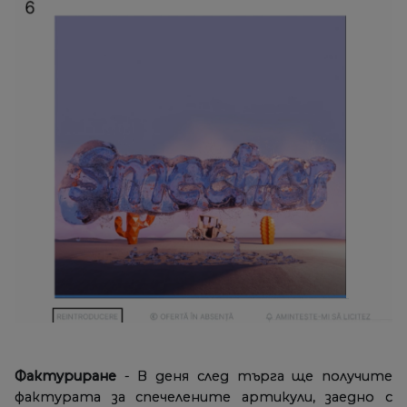
Фактуриране
- В деня след търга ще получите
фактурата за спечелените артикули, заедно с