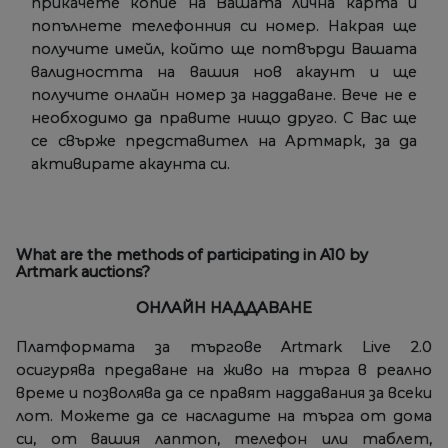
прикачете копие на Вашата лична карта и
попълнете телефонния си номер. Накрая ще
получите имейл, който ще потвърди Вашата
валидността на вашия нов акаунт и ще
получите онлайн номер за наддаване. Вече не е
необходимо да правите нищо друго. С Вас ще
се свърже представител на Артмарк, за да
активирате акаунта си.
What are the methods of participating in A10 by
Artmark auctions?
ОНЛАЙН НАДДАВАНЕ
Платформата за търгове Artmark Live 2.0
осигурява предаване на живо на търга в реално
време и позволява да се правят наддавания за всеки
лот. Можете да се насладите на търга от дома
си, от вашия лаптоп, телефон или таблет,