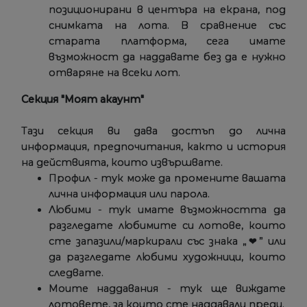
позиционирани в центъра на екрана, под
снимката на лота. В сравнение със
старата платформа, сега имате
възможност да наддавате без да е нужно
отваряне на всеки лот.
Секция "Моят акаунт"
Тази секция ви дава достъп до лична
информация, предпочитания, както и история
на действията, които извършвате.
Профил - тук може да промените вашата
лична информация или парола.
Любими - тук имате възможността да
разгледате любимите си лотове, които
сте запазили/маркирали със знака „❤” или
да разгледате любими художници, които
следвате.
Моите наддавания - тук ще виждате
лотовете, за които сте наддавали преди.