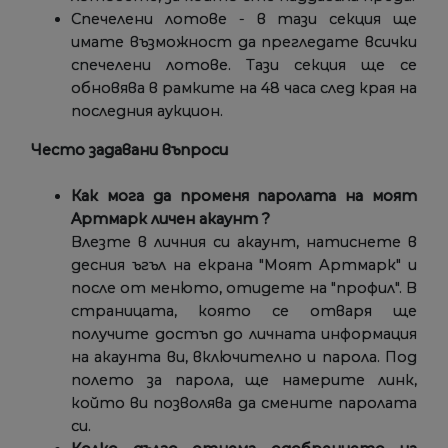
Спечелени лотове - в тази секция ще
имате възможност да прегледате всички
спечелени лотове. Тази секция ще се
обновява в рамките на 48 часа след края на
последния аукцион.
Често задавани въпроси
Как мога да променя паролата на моят
Aртмарк личен акаунт ?
Влезте в личния си акаунт, натиснете в
десния ъгъл на екрана "Моят Артмарк" и
после от менюто, отидете на "профил". В
страницата, която се отваря ще
получите достъп до личната информация
на акаунта ви, включително и парола. Под
полето за парола, ще намерите линк,
който ви позволява да смените паролата
си.