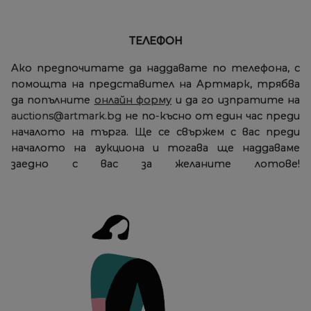
ТЕЛЕФОН
Ако предпочитате да наддавате по телефона, с
помощта на представител на Артмарк, трябва
да попълните
онлайн форму
и да го изпратите на
auctions@artmark.bg
не по-късно от един час преди
началото на търга. Ще се свържем с вас преди
началото на аукциона и тогава ще наддаваме
заедно с вас за желаните лотове!