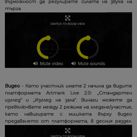
възможност да регулирате силата на звука на
търга.
Видео
- Като участник имате 2 начина да видите
платформата Artmark Live 2.0: „Стандартен
изглед“ и „Изглед на зала“. Винаги можете да
превключвате между 2 режима на гледане/участие,
като навигирате с мишката върху видео
предаването от платформата, в десния раздел.