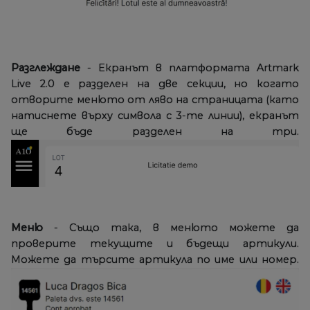
Разглеждане
- Екранът в платформата Artmark
Live 2.0 е разделен на две секции, но когато
отворите менюто от ляво на страницата (като
натиснете върху символа с 3-те линии), екранът
ще бъде разделен на три.
Меню
- Също така, в менюто можете да
проверите текущите и бъдещи артикули.
Можете да търсите артикула по име или номер.