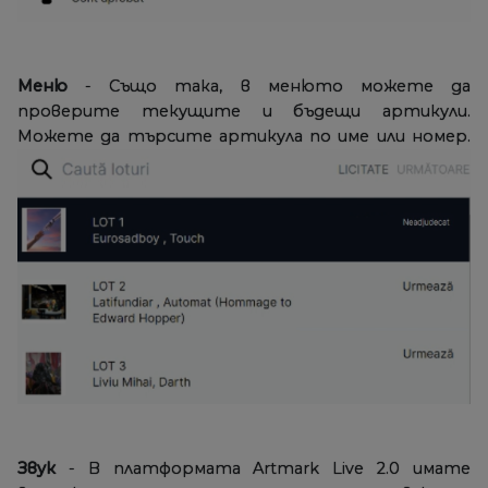
Меню
- Също така, в менюто можете да
проверите текущите и бъдещи артикули.
Можете да търсите артикула по име или номер.
Звук
- В платформата Artmark Live 2.0 имате