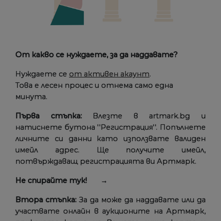
От какво се нуждаете, за да наддавате?
Нуждаете се
от активен акаунт
.
Това е лесен процес и отнема само една
минута.
Първа стъпка:
Влезте в artmark.bg и
натиснете бутона ''Регистрация''. Попълнете
личните си данни като използвате валиден
имейл адрес. Ще получите имейл,
потвърждаващ регистрацията ви Артмарк.
Не спирайте тук! →
Втора стъпка:
За да може да наддавате или да
участвате онлайн в аукционите на Артмарк,