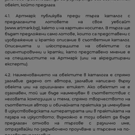
обект, който предлага.
4.1. Артмарк публикува преди търга каталог с
предлаганите лотовете на своя уебсайт
(www.artmark.bg), както и на хартиен носител. В търга ще
бъдат предложени само лотове, които са представени с
изображение и кратко описание в съответния каталог.
Описанията и илюстрациите на обектите са
ориентировъчни и кратки, като представено мнение е
на специалистите на Артмарк (или на акредитирани
експерти).
4.2. Наименованието на обектите в каталога е спрямо
заглавие дадено от автора, заглавие написано върху
обекта или на оригинален етикет. Ако обектът не е
озаглавен, той ще бъде наименуван в съответствие с
неговата композиция и тема, спрямо творчеството на
съответния автор и обичайната практика за именуване
в изкуствоведската литературата или в практиката на
пазара на изкуството; възможно е този обект да бъде
предлаган отново на търгове с различно име,
отразявайки по-задълбочено проучване и търсене на по-