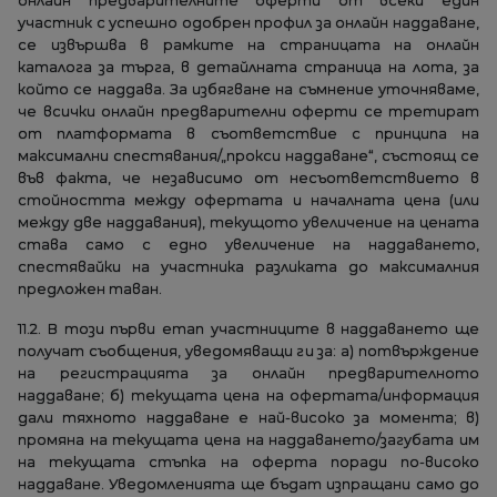
онлайн предварителните оферти от всеки един
участник с успешно одобрен профил за онлайн наддаване,
се извършва в рамките на страницата на онлайн
каталога за търга, в детайлната страница на лота, за
който се наддава. За избягване на съмнение уточняваме,
че всички онлайн предварителни оферти се третират
от платформата в съответствие с принципа на
максимални спестявания/„прокси наддаване“, състоящ се
във факта, че независимо от несъответствието в
стойността между офертата и началната цена (или
между две наддавания), текущото увеличение на цената
става само с едно увеличение на наддаването,
спестявайки на участника разликата до максималния
предложен таван.
11.2. В този първи етап участниците в наддаването ще
получат съобщения, уведомяващи ги за: a) потвърждение
на регистрацията за онлайн предварителното
наддаване; б) текущата цена на офертата/информация
дали тяхното наддаване е най-високо за момента; в)
промяна на текущата цена на наддаването/загубата им
на текущата стъпка на оферта поради по-високо
наддаване. Уведомленията ще бъдат изпращани само до