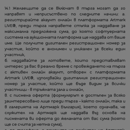
14.1 Желаещите да се включат в търга могат да го
направят и неприсъствено по следните начини: а.
регистрирайте акаунт онлайн в платформата Artmark
LIVE®, преди търга направете стъпка за наддаване за
максимална предложена сума, до която софтуерната
система на аукционната платформа ще наддава от ваше
име. Ще получите дигитален регистрационен номер за
участие, който е анонимен и уникален за всеки един
участник,
б. наддавайте за лотовете, които представляват
интерес за вас в реално време с провеждането на търга
с активен онлайн акаунт, отворен с платформата
Artmark LIVE®, използвайки дигиталния регистрационен
номер за участие, който ще бъде видим за всички
участници - в тръжната зала и онлайн,
в. с писмена оферта (формулярът е достъпен за всяко
заинтересовано лице преди търга – както онлайн, така и
в галерията на Артмарк България), което означава, че
служител на Артмарк ще наддава въз основа на
писмената ви оферта до желаната от вас сума (която
ще се счита за нетна сума),