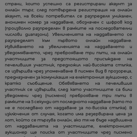
страни, които успешно са регистрирали акаунт за
онлайн търг; след потвърдена регистрация на онлайн
акаунт, на всеки потребител се разпределя уникален,
анонимен номер за наддаване, обозначен с цифров код
(произволно разпределен в рамките на последователни
числови диапазони). Увеличенията на наддаването се
разпределят към първото онлайн наддаване.
Извикването на увеличенията на наддаването и
уведомяването, чрез преброяване три пъти, на онлайн
участниците за предстоящото присъждане на
печелившия участник, предложил най-високата стъпка,
се извършва чрез упоменаване в писмен вид в прозореца,
предназначен за комуникация на електронния аукционер, с
кратко съобщение. Обявяването на печелившия
участник се извършва, след като участниците са били
уведомени чрез (писмено) преброяване три пъти в
рамките на 5 секунди от последното наддаване (като то
не е последвано от наддаване за по-висока стъпка). В
изключения от случая, когато има резервирана цена за
лот, който се търгува онлайн, ако тя не бъде надвишена
от наддаванията на участниците, електронният
аукционер ще поиска от участниците чрез писмено