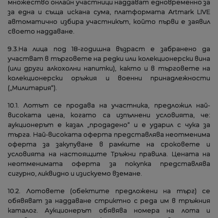
множество онлайн участници наддават едновременно за
за една и съща искана сума, платформата Artmark LIVE
автоматично избира участникът, който първи е заявил
своето наддаване.
9.3.На лица под 18-годишна възраст е забранено да
участват в търговете на редки или колекционерски вина
(или други алкохолни напитки), както и в търговете на
колекционерски оръжия и военни принадлежности
(„Милитария“).
10.1. Лотът се продава на участника, предложил най-
високата цена, когато са изпълнени условията, че:
аукционерът е казал „продадено“ и е ударил с чука за
търга. Най-високата оферта представлява неотменима
оферта за закупуване в рамките на сроковете и
условията на настоящите Тръжни правила. Цената на
неотменимата оферта за покупка представлява
сигурно, ликвидно и изискуемо вземане.
10.2. Лотовете (обектите предложени на търг) се
обявяват за наддаване стриктно с реда им в тръжния
каталог. Аукционерът обявява номера на лота и