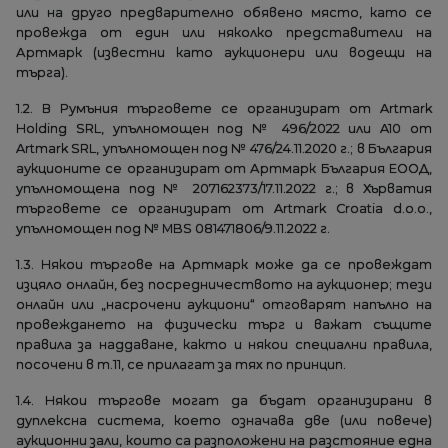
или на друго предварително обявено място, като се
провежда от един или няколко представители на
Артмарк (известни като аукционери или водещи на
търга).
1.2. В Румъния търговете се организират от Artmark
Holding SRL, упълномощен под № 496/2022 или A10 от
Artmark SRL, упълномощен под № 476/24.11.2020 г.; в България
аукционите се организират от Артмарк България ЕООД,
упълномощена под № 207162373/17.11.2022 г.; в Хърватия
търговете се организират от Artmark Croatia d.o.o.,
упълномощен под № MBS 081471806/9.11.2022 г.
1.3. Някои търгове на Артмарк може да се провеждат
изцяло онлайн, без посредничеството на аукционер; тези
онлайн или „насрочени аукциони“ отговарят напълно на
провеждането на физически търг и важат същите
правила за наддаване, както и някои специални правила,
посочени в т.11, се прилагат за тях по принцип.
1.4. Някои търгове могат да бъдат организирани в
дуплексна система, което означава две (или повече)
аукционни зали, които са разположени на разстояние една