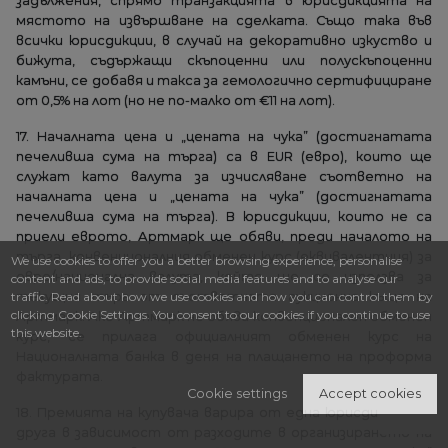
задължения, спрямо транзакцията в юрисдикцията на
мястото на извършване на сделката. Също така във
всички юрисдикции, в случай на декоративно изкуство и
бижута, съдържащи скъпоценни или полускъпоценни
камъни, се добавя и такса за гемологично сертифициране
от 0,5% на лот (но не по-малко от €11 на лот).
17. Началната цена и „цената на чука” (достигнатата
печеливша сума на търга) са в EUR (евро), които ще
служат като валута за изчисляване съответно на
началната цена и „цената на чука” (достигнатата
печеливша сума на търга). В юрисдикции, които не са
приели еврото, Артмарк ще обяви, преди началото на
търга, конвенционалния обменен курс (еквивалентния) за
We use cookies to offer you a better browsing experience, personalise
евро/национална валута, който ще се използва за
content and ads, to provide social media features and to analyse our
traffic. Read about how we use cookies and how you can control them by
текущия търг от съответната аукционна къща на
clicking Cookie Settings. You consent to our cookies if you continue to use
Артмарк. Ако Артмарк не обяви конвенционален обменен
this website.
курс, се прилага официалният обменен курс на
Националната банка в деня на плащането на проформа
фактурата.
Cookie settings
Accept cookies
18. Премията на купувача варира от една юрисдикция до
друга в зависимост от разходите в организирането на