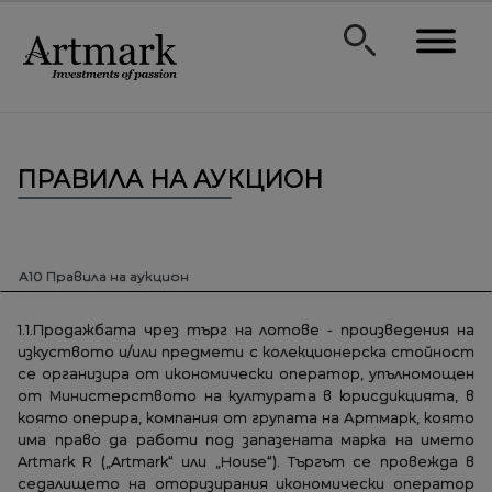
ПРАВИЛА НА АУКЦИОН
А10 Правила на аукцион
1.1.Продажбата чрез търг на лотове - произведения на
изкуството и/или предмети с колекционерска стойност
се организира от икономически оператор, упълномощен
от Министерството на културата в юрисдикцията, в
която оперира, компания от групата на Артмарк, която
има право да работи под запазената марка на името
Artmark R („Artmark“ или „House“). Търгът се провежда в
седалището на оторизирания икономически оператор