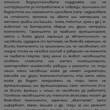
относно водоустойчивата поддръжка или на
инструкциите за потребителя; е. повреди, причинени от
възрастта или нормалното износване (напр. надраскване
на стъклото, промяна на цвета или материала на
метални гривни или каишки - кожа, текстил, гума и др.); ж.
животът на батерията, кварца или други нетрайни
компоненти. Гаранцията за правилно функциониране,
както и всяка друга гаранция за автентичност на
часовника, издадена от Артмарк, не включва гаранция, че
всички компоненти са оригинални или че часовникът, от
гледна точка на неговия състав е завършен на момента
на първата покупка; през целия си живот часовниците,
особено сложните или ретро колекционерски,
претърпяват множество ревизии и ремонти; по този
начин някои часовници може да нямат индикатори,
ключове или други компоненти/части, тъй като някои
може да бъдат предложени на търг, като не
функциониращи или функциониращи само частично (т.е.
не всички функции и опции на часовника да работят).
Понякога часовниците или техните аксесоари могат да
включват компоненти, наречени „aftermarket“, като
циферблат, екран, каишка и др.; тези: a) или заменят