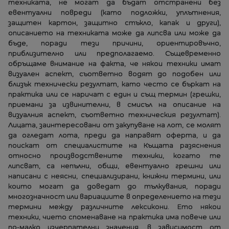
техниката, не могат да бъдат отстранени без
евентуални повреди (като подложки, уплътнения,
защитен картон, защитно стъкло, капак и други),
описанието на техниката може да липсва или може да
бъде, поради тези причини, ориентировъчно,
приблизително или предполагаемо. Същевременно
обръщаме внимание на факта, че някои техники имат
визуален аспект, съответно водят до подобен или
близък технически резултат, като често се бъркат на
практика или се наричат с един и същ термин (грешки,
приемани за извинителни, в смисъл на описание на
визуалния аспект, съответно техническия резултат).
Лицата, заинтересовани от закупуване на лот, се молят
да огледат лота, преди да направят оферта, и да
поискат от специалистите на Къщата разяснения
относно производствените техники, когато те
липсват, са непълни, общи, евентуално грешни или
написани с неясни, специализирани, книжни термини, или
които могат да доведат до тълкувания, поради
многозначност или вариациите в определението на тези
термини между различните лексикони. Ето някои
техники, чието споменаване на практика има повече или
по-малко изчерпателни значения, в зависимост от