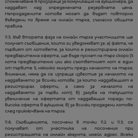
споменаване в прозореца за комуникация на аукционера, да
наддават над определената резервната цена.
Непродадените лотове могат да бъдат повторно
въведени по време на онлайн търга, съгласно общите
правила.
11.5. Във втората фаза на онлайн търга участниците ще
получат съобщения, които ги уведомяват за: а) факта, че
първият от лотовете, за които е регистрирана онлайн
предварителна оферта, ще бъде пуснат на търг скоро (5
лота предварително или ако съответният лот е един
от първите 5, няколко минути преди началото на търга;
внимание, няма да се изпраща известие за началото на
наддаването за всички лотове, за които наддаващият е
регистрирал оферти, а само за началото на
наддаването за първи лот); б) загуба на текущото
увеличение на офертата от наддаващия поради по-
висока оферта в аукциона; в) за всички продадени лотове
след приключване на търга.
11.6. Съобщенията, посочени в точки 11.2. и 11.5. се
получават от участника на посочения при
регистрацията на онлайн акаунта, имейл адрес. Всеки