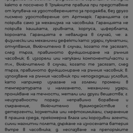
както е посочено в Тръжните правила при представяне
от купувача на удостоверението за продажба, без друго
писмено удостоверение от Артмарк. Гаранцията се
покрива само за механизма на часовника. Гаранцията не
покрива каишката, гривната, корпуса, циферблата,
короната. Гаранцията е невалидна в случай, че: а.
физически или механични дефекти като: удари, пукнатини,
отчупвания, включително в случаи, когато те засягат,
след търга, правилното функциониране на ръчния
часовник; б. изгорели или напукани компоненти/части и
т.н., включително в случаи, когато те засягат, след
търга, правилното функциониране на ръчния часовник; в.
използване на ръчния часовник при неподходящи условия,
като например излагане на големи промени в
температурата и налягането, механични удари,
проникване на течности, метали или други вещества; г.
неизправности поради неправилно боравене и
съхранение, включително взаимодействие с
детергенти, козметика или нефтохимикали, съхранение
в прашна среда, прекомерна влага или корозивни агенти,
силни магнитни полета, държане на износената батерия
вътре в часовника; д. неспазване на препоръките