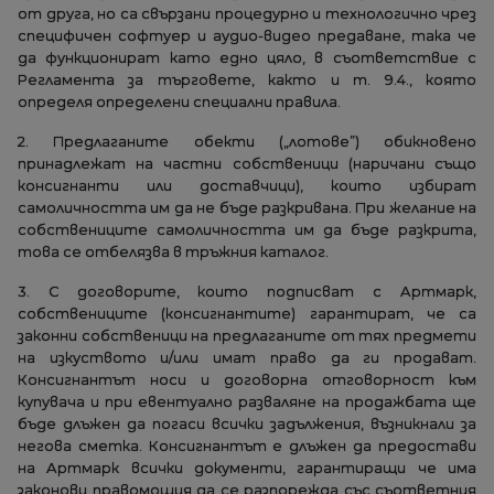
от друга, но са свързани процедурно и технологично чрез
специфичен софтуер и аудио-видео предаване, така че
да функционират като едно цяло, в съответствие с
Регламента за търговете, както и т. 9.4., която
определя определени специални правила.
2. Предлаганите обекти („лотове”) обикновено
принадлежат на частни собственици (наричани също
консигнанти или доставчици), които избират
самоличността им да не бъде разкривана. При желание на
собствениците самоличността им да бъде разкрита,
това се отбелязва в тръжния каталог.
3. С договорите, които подписват с Артмарк,
собствениците (консигнантите) гарантират, че са
законни собственици на предлаганите от тях предмети
на изкуството и/или имат право да ги продават.
Консигнантът носи и договорна отговорност към
купувача и при евентуално разваляне на продажбата ще
бъде длъжен да погаси всички задължения, възникнали за
негова сметка. Консигнантът е длъжен да предостави
на Артмарк всички документи, гарантиращи че има
законови правомощия да се разпорежда със съответния