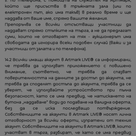
г. по телефона, с помощта на служител на Артмарк,
който ще присъства в тръжната зала (или по
електронен път, ако има такъв) в реално време и ще
наддава от ваше име, спрямо вашите желания.
Препоръчва се всички отсъстващи участници да
наддават спрямо стъпките на търга, а не да предлагат
суми, които не отговарят на тях - аукционерът има
свободата да игнорира всеки подобен случай (важи и за
участници от залата и по телефона).
14.2 Всички имащи акаунт в Artmark LIVE® са информирани,
че трябва да използват приложението с повишено
внимание, съответно, че трябва да спазват
поверителността на данните за достъп до акаунта, не
трябва да споделят достъпа до акаунта, трябва да се
уверят, че използвайте устройството при пълна
безопасност, като се има предвид, че натискането на
бутона „наддаване“ води до подаване на валидна оферта,
без да се иска последващо потвърждение.
Собствениците на акаунти в Artmark LIVE® носят лична
отговорност за всички оферти, изпратени от техния
акаунт. Собствениците на акаунти в Artmark LIVE®, които
участват в търга, разбират, че като се има предвид