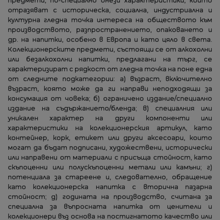
предмети, по-специално онези характеристики, които
отразяват с историческа, социална, индустриална и
културна гледна точка интереса на обществото към
производството, разпространението, опаковането и
др. на напитки, особено в Европа и като цяло в света.
Колекционерските предмети, състоящи се от алкохолни
или безалкохолни напитки, предлагани на търг, се
характеризират с рядкост от гледна точка на поне една
от следните подкатегории: а) възраст, включително
възраст, която може да ги направи неподходящи за
консумация от човека; б) ограничено издание/специално
издание на съдържанието/бленда; в) специалния или
уникален характер на други компоненти или
характеристики на колекционерския артикул, като
контейнер, корк, етикет или други аксесоари, които
могат да бъдат подписани, художествени, исторически
или направени от материали с присъща стойност, като
скъпоценни или полускъпоценни метали или камъни; г)
потенциала за стареене и, следователно, обращение
като колекционерска напитка с вторична пазарна
стойност; д) годината на производство, считана за
специална за въпросната напитка от ценители и
колекционери въз основа на постигнатото качество или