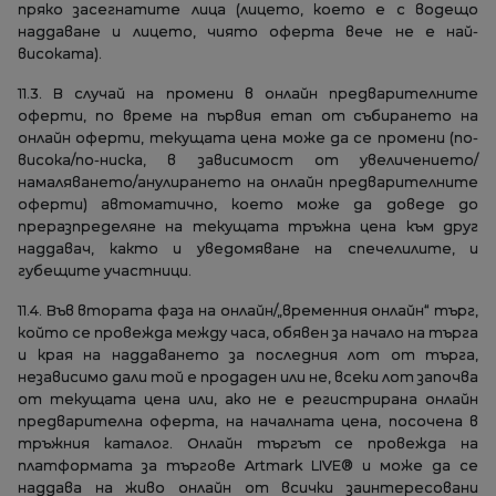
пряко засегнатите лица (лицето, което е с водещо
наддаване и лицето, чиято оферта вече не е най-
високата).
11.3. В случай на промени в онлайн предварителните
оферти, по време на първия етап от събирането на
онлайн оферти, текущата цена може да се промени (по-
висока/по-ниска, в зависимост от увеличението/
намаляването/анулирането на онлайн предварителните
оферти) автоматично, което може да доведе до
преразпределяне на текущата тръжна цена към друг
наддавач, както и уведомяване на спечелилите, и
губещите участници.
11.4. Във втората фаза на онлайн/„временния онлайн“ търг,
който се провежда между часа, обявен за начало на търга
и края на наддаването за последния лот от търга,
независимо дали той е продаден или не, всеки лот започва
от текущата цена или, ако не е регистрирана онлайн
предварителна оферта, на началната цена, посочена в
тръжния каталог. Онлайн търгът се провежда на
платформата за търгове Artmark LIVE® и може да се
наддава на живо онлайн от всички заинтересовани