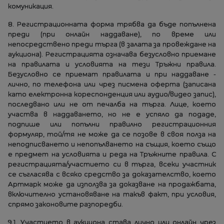
комуникация.
8. Регистрационната форма трябва да бъде попълнена
преди (при онлайн наддаване), по време или
непосредствено преди търга (в залата за провеждане на
аукциона). Регистрацията означава безусловно приемане
на правилата и условията на тези Тръжни правила.
Безусловно се приемат правилата и при наддаване -
лично, по телефона или чрез писмена оферта (записанa
като електронна кореспонденция или аудио/видео запис),
последвано или не от печалба на търга. Лице, което
участва в наддаването, но не е успяло да подаде,
подпише или попълни правилно регистрационния
формуляр, той/тя не може да се позове в своя полза на
неподписването и непопълването на същия, което също
е предмет на условията и реда на Тръжните правила. С
регистрацията/участието си в търга, всеки участник
се съгласява с всяко средство за доказателство, което
Артмарк може да използва за доказване на продажбата,
включително установяване на такъв факт, при условия,
спрямо законовите разпоредби.
9.1. Участието в аукциона става лично или онлайн чрез