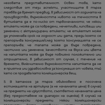
неговата представителност. Освен това, като
следствие от тези аспекти, участниците в търга
трябва да вземат предвид, в зависимост от годината на
производство, възможността нивото на течността в
бутилката да е по-ниско от първоначалното; че някои
етикети може да са повредени, нечетливи, липсващи или
заменени с актуализирани етикети; че етикетът може
да упоменава срок на годност или дата, преди която се
препоръчва консумация/след която консумацията не се
препоръчва; че тапата може да бъде повредена,
частично или заменена; качеството на вкуса или цвета
на напитката може да бъде повлияно положително или
отрицателно, в зависимост от случая, с течение на
времето, включително възможността напитката да не
е приятна или здравословна за консумация от човека, тъй
като се продава като колекционерска вещ.
5. В каталога за търга обикновено е посочена
естимацията на артикула (а не началната цена) в случай
на предмети на изкуството, съответно началната цена
(без предоставяне на диапазон на оценка); в случай на
колекционерски предмети. Някои колекционерски