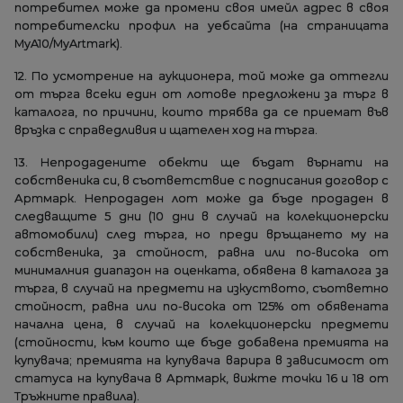
потребител може да промени своя имейл адрес в своя
потребителски профил на уебсайта (на страницата
MyA10/MyArtmark).
12. По усмотрение на аукционера, той може да оттегли
от търга всеки един от лотове предложени за търг в
каталога, по причини, които трябва да се приемат във
връзка с справедливия и щателен ход на търга.
13. Непродадените обекти ще бъдат върнати на
собственика си, в съответствие с подписания договор с
Артмарк. Непродаден лот може да бъде продаден в
следващите 5 дни (10 дни в случай на колекционерски
автомобили) след търга, но преди връщането му на
собственика, за стойност, равна или по-висока от
минималния диапазон на оценката, обявена в каталога за
търга, в случай на предмети на изкуството, съответно
стойност, равна или по-висока от 125% от обявената
начална цена, в случай на колекционерски предмети
(стойности, към които ще бъде добавена премията на
купувача; премията на купувача варира в зависимост от
статуса на купувача в Артмарк, вижте точки 16 и 18 от
Тръжните правила).