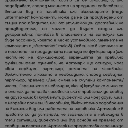
оригинални компоненти, които са се износили, b) или
подобряват, според мнението на предишен собственик,
външния вид на часовника или аксесоарите (тези
„aftermarket“ компоненти може да не са произведени от
същия производител или от упълномощен доставчик на
производителя, но могат да бъдат сходни или
декоративни; понякога в описанието на артикула ще
бъде посочено, когато е лесно установимо, замяната на
компонент с „aftermarket“ такъв). Освен ако в каталога не
е посочено, че продадената партида не функционира (или
частично не функционира), гаранцията за правилно
функциониране означава, че Артмарк ще осигури, чрез
своя сервизен партньор, ремонта на часовника,
включително и когато е необходимо, според сервизния
партньор, преглед и/или смяна на счупени компоненти/
части. Гаранцията е невалидна, ако: а) купувачът лично се
е опитал да поправи часовника или е прибягнал до сервиз
на друго лице; б) купувачът, директно или чрез други лица,
е направил промени в часовника, включително подобрения
на външния вид или работата на часовника. Артмарк е в
правото си да установи, че гаранцията е невалидна в
тези ситуации, директно или въз основа на преглед от
сервизния партньор. Артмарк не предоставя гаранция за