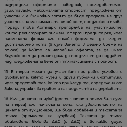
разпределя офертите наведнъж, последователно,
защитавайки максималната стойност, предложена от
участник, е възможно лотът да бъде продаден на друг
участник на максималната стойност, предложена първа.
Поради това Артмарк препоръчва на участниците,
които регистрират писмени оферти преди търга, чрез
писмената форма или онлайн формата, да гледат
дистанционно лота (в излъчването в реално време на
търга), за който са направили оферта, за да имат
възможност да решат дали да продължат да наддават
над предложената вече от тях максимална стойност.
15. В търга могат да участват при равни условия и
държавата, както музеи и други публични институции
чрез представител, който при клаузите, определени от
Закона, упражнява правото на предимство на държавата.
16. Към „цената на чука” (достигнатата печеливша сума
на търга) или началната цена, или увеличението на
цената от аукционера, ще бъде добавена и таксата за
търга (премията на купувача). Таксата за търга
обикновено включва ДДС (с ДДС) и всякакви други