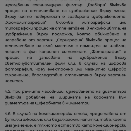
използвания специализиран филтър: „Гравюра“ включва
процес на отпечатване на изображение върху плоча,
върху чиято повърхност е гравирано изображението.
„Хромолитография“ включва литографски или
типографски процес на отпечатване, в няколко цвята, на
изображение върху подложка, която обикновено е
направена от хартия. „Сериграфия“ включва процес на
отпечатване на слой мастило с помощта на шаблон,
покрит с фин копринен ситопечат. „Фотография“ е
процес на записване на изображение върху
светлочувствителен филм или, в случай на цифрова
фотография, чрез електронно или магнитно цифрово
съхранение, впоследствие отпечатано върху хартиен
носител.
4.5. При ръчните часовници, измерването на диаметъра
включва добавяне на ширината на короната към
диаметъра на циферблата в милиметри.
4.6. В случай на колекционерски стоки, представени от
бутилки алкохолни или безалкохолни напитки, това, което
има значение, е тяхното естество като колекционерски