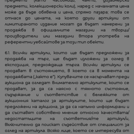
предмети (като часовници, чанти, дизайнерски
предмети, колекционерски коли), наред с началната цена
може да бъде обявена и цена, спрямо пазара; това се
отнася до цената, на която други артикули от
лимитираното издание могат да бъдат намерени за
продажба в официалните магазини на творци/
производители или магазини втора употреба на
референтни уебсайтове за този тип обекти.
6.1. Всички артикули, които ще бъдат предложени за
продажба на търг, ще бъдат изложени за оглед в
експозиция, предхождаща търга. Всички артикули се
продават в състоянието, в което са в момента на
продажбата („както е“). Купувачите се насърчават преди
аукциона да огледат внимателно артикулите, които се
продават, за да са наясно с тяхното състояние,
съдържание и съответствие с бележките от
аукционния каталог за артикулите, които ще бъдат
предложени на аукциона, за да са напълно информирани и
да съставят собствено мнение относно качествата/
недостатъците на съответния/те артикул/и,
включително да поискат съдействие от специалист за
оглед на артикула. Всяко лице, което се интересува от