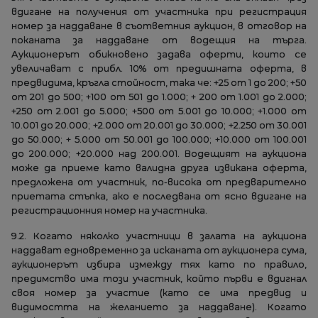
вдигане на получения от участника при регистрация
номер за наддаване в съответния аукцион, в отговор на
поканата за наддаване от водещия на търга.
Аукционерът обикновено задава оферти, които се
увеличават с прибл. 10% от предишната оферта, в
предвидима, кръгла стойност, така че: +25 от 1 до 200; +50
от 201 до 500; +100 от 501 до 1.000; + 200 от 1.001 до 2.000;
+250 от 2.001 до 5.000; +500 от 5.001 до 10.000; +1.000 от
10.001 до 20.000; +2.000 от 20.001 до 30.000; +2.250 от 30.001
до 50.000; + 5.000 от 50.001 до 100.000; +10.000 от 100.001
до 200.000; +20.000 над 200.001. Водещият на аукциона
може да приеме като валидна друга извикана оферта,
предложена от участник, по-висока от предварително
приетата стъпка, ако е последвана от ясно вдигане на
регистрационния номер на участника.
9.2. Когато няколко участници в залата на аукциона
наддават едновременно за исканата от аукционера сума,
аукционерът избира измежду тях като по правило,
предимство има този участник, който първи е вдигнал
своя номер за участие (като се има предвид и
видимостта на желанието за наддаване). Когато