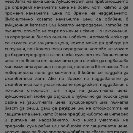
неговата начална цена. Аукционерът има правомощието
да определя началната цена на всеки лот, както и да
променя началната цена по време на наддаването,
включително когато началните цени са обявени в
аукционния каталог или когато непродадени лотове са
пуснати отново на търг по нечие искане. По изключение,
за определени високо оценени обекти, Артмарк може да
се съгласи със защитна цена, която може да доведе до
ситуация, при която тези определени лотове не могат
да бъдат продадени на по-ниска сума от нея. Защитната
цена е по-висока от началната цена и може да надвишава
минималната граница на оценка, посочена в каталога. Тя е
поверителна поне до момента, в който се наддава за
съответния лот. Ако по време на наддаването за
съответния лот участниците предложат наддавания с
по-ниска стойност от тази на защитната цена,
аукционерът може да разкрие и публично да поиска сума
равна на защитната цена; аукционерът има пълната
власт да реши, дали да разкрие или не стойността на
защитната цена, като вземе предвид нивото на интерес
и ритъна на наддаването. Ако никой участник не
предложи сума равна или по-висока от защитната цена,
лотът няма да бъде продаден/обявен за свален от търга;