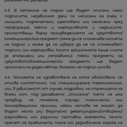
релевантно заглавие.
4.3. В каталога на търга ще бъдат описани само
подписите, независимо дали са написани на ръка, с
инициали, подпечатани, щамповани или нанесени чрез
перфорация, както и маркировките и надписите,
присъстващи върху произведението на изкуството/
колекционерския предмет (няма да се споменава липсата
на подпис и може да се избере да не се споменават
подписи или маркировки, които аукционната къща счита
за апокрифни или неправилни). Някои предмети на
изкуството/колекционерски предмети ще бъдат
приписани на даден автор, въпреки че подпис липсва.
4.4. Техниката на изработване на лота обикновено се
описва синтетично, със специализирана терминология,
или, в зависимост от случая, подробно, на страницата на
всеки лот, под заглавието „Описание“. Като се има
предвид, че понякога, поради технически или
консервационни причини, някои лотове не могат да
бъдат лесно или безопасно декапсулирани/отворени/
разглобени или различни съставни елементи, които
пречат на правилната, пълна или задълбочена оценка на