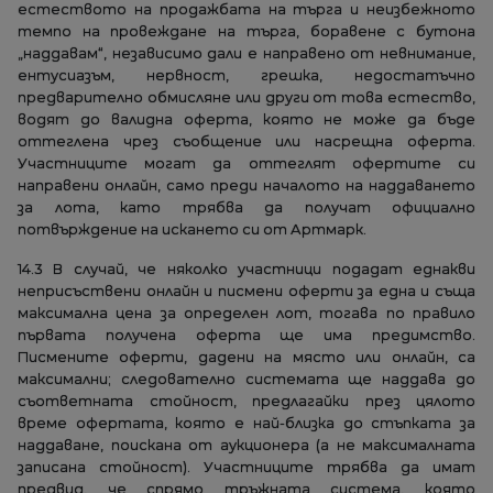
естеството на продажбата на търга и неизбежното
темпо на провеждане на търга, боравене с бутона
„наддавам“, независимо дали е направено от невнимание,
ентусиазъм, нервност, грешка, недостатъчно
предварително обмисляне или други от това естество,
водят до валидна оферта, която не може да бъде
оттеглена чрез съобщение или насрещна оферта.
Участниците могат да оттеглят офертите си
направени онлайн, само преди началото на наддаването
за лота, като трябва да получат официално
потвърждение на искането си от Артмарк.
14.3 В случай, че няколко участници подадат еднакви
неприсъствени онлайн и писмени оферти за една и съща
максимална цена за определен лот, тогава по правило
първата получена оферта ще има предимство.
Писмените оферти, дадени на място или онлайн, са
максимални; следователно системата ще наддава до
съответната стойност, предлагайки през цялото
време офертата, която е най-близка до стъпката за
наддаване, поискана от аукционера (а не максималната
записана стойност). Участниците трябва да имат
предвид, че спрямо тръжната система, която