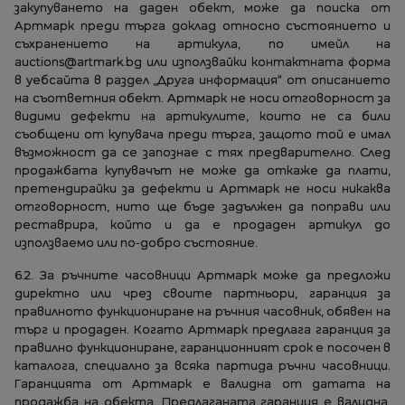
закупуването на даден обект, може да поиска от
Артмарк преди търга доклад относно състоянието и
съхранението на артикула, по имейл на
auctions@artmark.bg или използвайки контактната форма
в уебсайта в раздел „Друга информация“ от описанието
на съответния обект. Артмарк не носи отговорност за
видими дефекти на артикулите, които не са били
съобщени от купувача преди търга, защото той е имал
възможност да се запознаe с тях предварително. След
продажбата купувачът не може да откаже да плати,
претендирайки за дефекти и Артмарк не носи никаква
отговорност, нито ще бъде задължен да поправи или
реставрира, който и да е продаден артикул до
използваемо или по-добро състояние.
6.2. За ръчните часовници Артмарк може да предложи
директно или чрез своите партньори, гаранция за
правилното функциониране на ръчния часовник, обявен на
търг и продаден. Когато Артмарк предлага гаранция за
правилно функциониране, гаранционният срок е посочен в
каталога, специално за всяка партида ръчни часовници.
Гаранцията от Артмарк е валидна от датата на
продажба на обекта. Предлаганата гаранция е валидна,