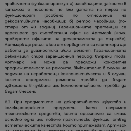
правилното функциониране за: a) часовниците, за които в
каталога е посочено, че към датата на търга не
функционират (особено по отношение на
декоративните часовници); б) ретро часовници (по-
стари от 40 години). Гаранционните претенции се
адресират до съответния офис на Артмарк (моля,
проверете офисите на департамента за търгове),
Артмарк ще реши, с кои от сервизните си партньори ще
работи за диагностика и/или ремонт. Гаранционната
рекламация спира гаранционния период; въпреки това,
Aртмарк не може да предложи конкретна
продължителност на ремонта, включително в случаи на
подмяна на неработещи компоненти/части и в случаи,
когато определени ремонти трябва да бъдат
извършени в чужбина или компоненти/части трябва да
бъдат внесени
6.3. При предметите на декоративното изкуство и
колекционерските предмети, като например
техническите средства, които оригинално са имали
основно една или повече практически функции, отвъд
естетическите качества, които притежават, Артмарк