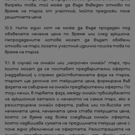
въпреки това, той може да бъде въведен отново по
време на търга от участник, който предложи поне
защитната цена.
10.3. Нито един лот не може да бъде продаден под
обявената начална цена по време или след аукциона.
Непродадените лотове могат да бъдат обявени
отново на търг, когато участник изрично поиска това по
време на търга.
11.1. В случай на онлайн или „насрочен онлайн“ търг, при
които могат да се поставят предварителни оферти
(наддавания) и спрямо действителната фаза на търга,
търгът ще започне от текущата цена, формирана във
фазата на събиране на онлайн предварителни оферти. По
този начин, в първата фаза, между онлайн публикуването
на аукционния каталог и началото на самия търг, ако е
регистрирана онлайн оферта, равна или по-висока от
началната цена, началната цена става текущата цена,
която се взема над всяка следваща онлайн оферта,
която надвишава сумата на предишната текуща цена с
поне едно увеличение на офертата. Регистрацията на