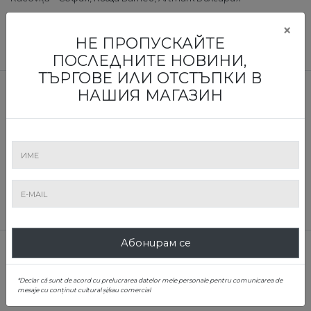
×
РЕЗУЛТАТИ
НЕ ПРОПУСКАЙТЕ
ПОСЛЕДНИТЕ НОВИНИ,
ТЪРГОВЕ ИЛИ ОТСТЪПКИ В
НАШИЯ МАГАЗИН
1
Абонирам се
БЪДЕТЕ ПЪРВИТЕ, КОИТО ЩЕ
*Declar că sunt de acord cu prelucrarea datelor mele personale pentru comunicarea de
mesaje cu conținut cultural și/sau comercial
НАУЧАТ ЗА НАШИТЕ ИЗЛОЖБИ И