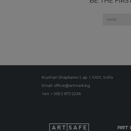
BE THE FIR
Kuzman Shapkarev 1, ap. 1, 1000, Sofia
Email: office@artmark.bg
тел:
+ 359 2 873 2236