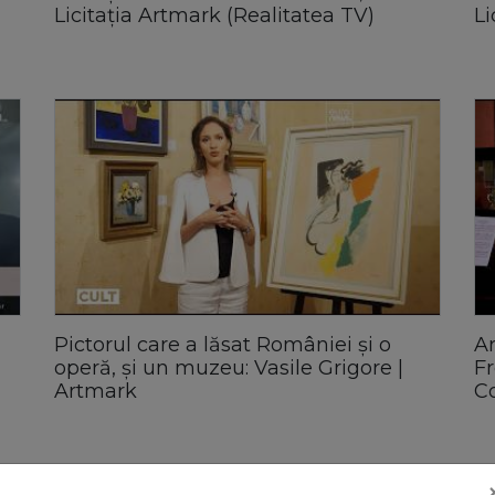
Licitația Artmark (Realitatea TV)
Li
Pictorul care a lăsat României și o
Ar
operă, și un muzeu: Vasile Grigore |
Fr
Artmark
C