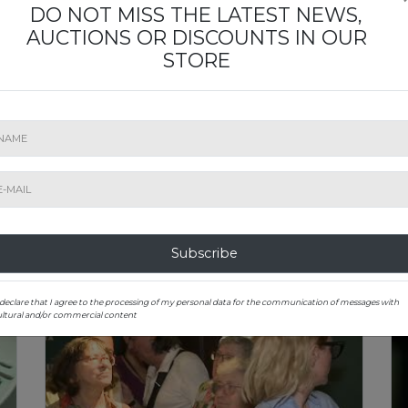
DO NOT MISS THE LATEST NEWS,
AUCTIONS OR DISCOUNTS IN OUR
STORE
Artmark aduce Universul Picasso în
Șt
România! Licitație-eveniment,
C
expoziție la Iași I reportaj PRO TV
C
Subscribe
 declare that I agree to the processing of my personal data for the communication of messages with
ultural and/or commercial content