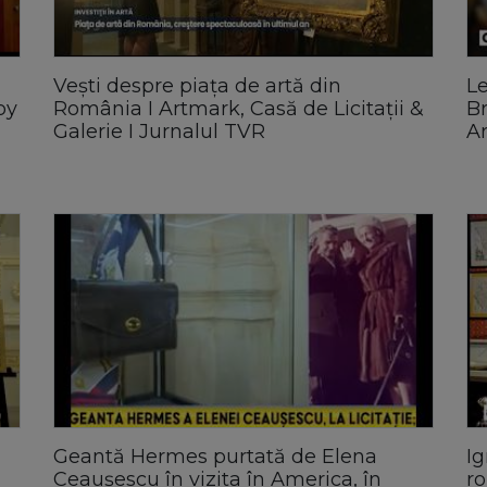
Vești despre piața de artă din
Le
by
România I Artmark, Casă de Licitații &
Br
Galerie I Jurnalul TVR
A
Geantă Hermes purtată de Elena
Ig
Ceaușescu în vizita în America, în
ro