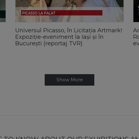
Universul Picasso, în Licitația Artmark!
Ar
Expoziție-eveniment la Iași și în
Ro
București (reportaj TVR)
ev
Show More