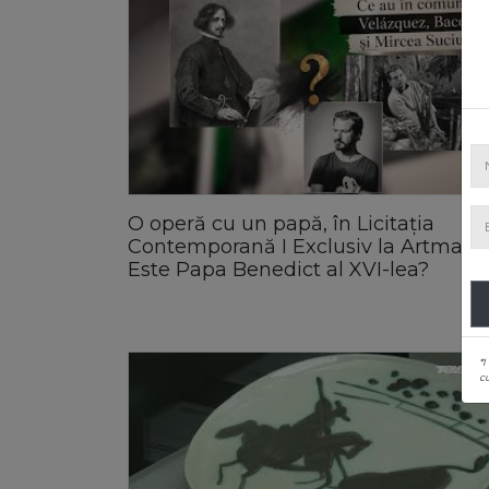
O operă cu un papă, în Licitația
Contemporană I Exclusiv la Artmark!
Este Papa Benedict al XVI-lea?
*I
c