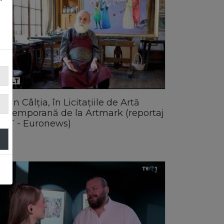
efan Câlția, în Licitațiile de Artă
ontemporană de la Artmark (reportaj
ULT - Euronews)