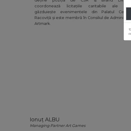
deține poziția de CSR & Brand Directo
coordonează licitațiile caritabile ale Case
găzduiește evenimentele din Palatul Cesian
Racoviță și este membră în Consiliul de Administra
Artmark.
*
co
Ionuț
ALBU
Managing Partner Art Games