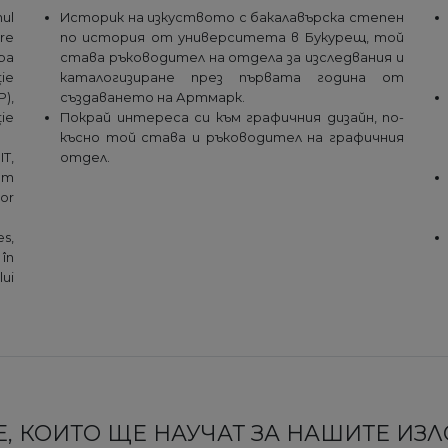
nul
Историк на изкуството с бакалавърска степен
are
по история от университета в Букурещ, той
opa
става ръководител на отдела за изследвания и
ție
каталогизиране през първата година от
),
създаването на Артмарк.
ție
Покрай интереса си към графичния дизайн, по-
късно той става и ръководител на графичния
IT,
отдел.
tem
or
s,
în
lui
, КОИТО ЩЕ НАУЧАТ ЗА НАШИТЕ ИЗ