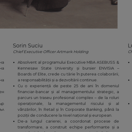
Sorin Suciu
L
Chief Executive Officer Artmark Holding
Ch
на
Absolvent al programului Executive MBA ASEBUSS &
на
Kennesaw State University și bursier ENVISIA –
Boards of Elite, crede cu tărie în puterea colaborării,
на
a responsabilității și a dezvoltării continue.
Cu o experiență de peste 25 de ani în domeniul
ен
financiar-bancar și al managementului strategic, a
parcurs un traseu profesional complex – de la roluri
ър
operaționale, la managementul riscului și al
ъл
vânzărilor, în Retail și în Corporate Banking, până la
poziții de conducere la nivel național și european.
De-a lungul carierei, a coordonat procese de
transformare, a construit echipe performante și a