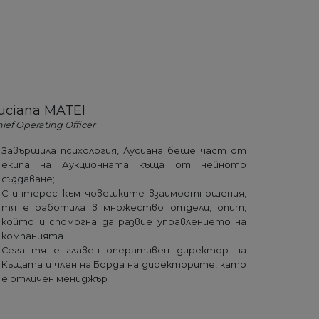
uciana MATEI
ief Operating Officer
Завършила психология, Лусиана беше част от
екипа на Аукционната къща от нейното
създаване;
С интерес към човешките взаимоотношения,
тя е работила в множество отдели, опит,
който й спомогна да развие управлението на
компанията
Сега тя е главен оперативен директор на
Къщата и член на Борда на директорите, като
е отличен мениджър