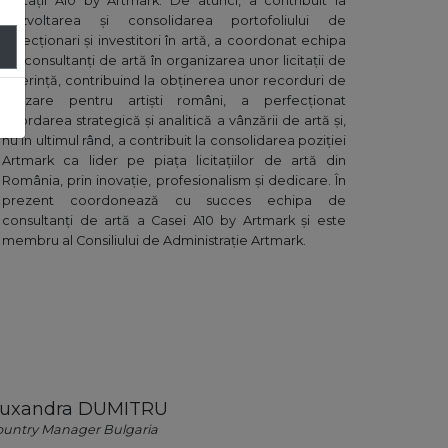
Licitații A10 by Artmark. De atunci, a contribuit la
dezvoltarea și consolidarea portofoliului de
colecționari și investitori în artă, a coordonat echipa
de consultanți de artă în organizarea unor licitații de
referință, contribuind la obținerea unor recorduri de
vânzare pentru artiști români, a perfecționat
abordarea strategică și analitică a vânzării de artă și,
nu în ultimul rând, a contribuit la consolidarea poziției
Artmark ca lider pe piața licitațiilor de artă din
România, prin inovație, profesionalism și dedicare. În
prezent coordonează cu succes echipa de
consultanți de artă a Casei A10 by Artmark și este
membru al Consiliului de Administrație Artmark.
uxandra DUMITRU
ountry Manager Bulgaria