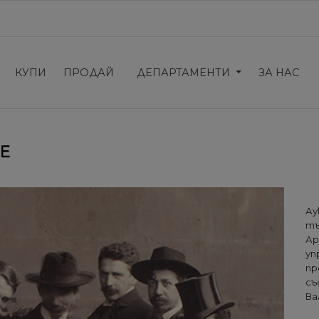
КУПИ
ПРОДАЙ
ДЕПАРТАМЕНТИ
ЗА НАС
Е
А
тъ
А
уп
пр
съ
Ва