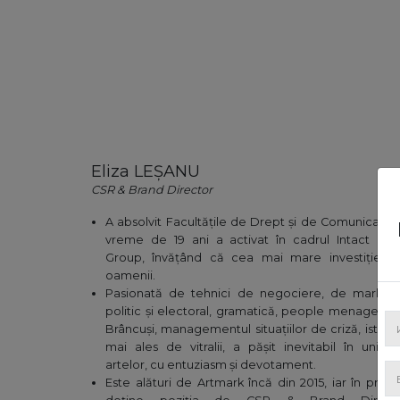
Eliza
LEȘANU
CSR & Brand Director
A absolvit Facultățile de Drept și de Comunicare, 
vreme de 19 ani a activat în cadrul Intact Med
Group, învățând că cea mai mare investiție su
oamenii.
Pasionată de tehnici de negociere, de marketi
politic și electoral, gramatică, people menageme
Brâncuși, managementul situațiilor de criză, istorie
mai ales de vitralii, a pășit inevitabil în univer
artelor, cu entuziasm și devotament.
Este alături de Artmark încă din 2015, iar în prez