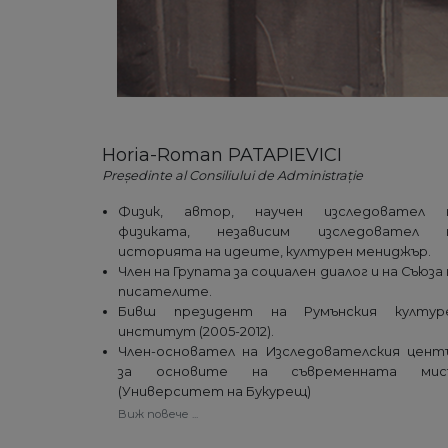
Horia-Roman PATAPIEVICI
Președinte al Consiliului de Administrație
Физик, автор, научен изследовател 
физиката, независим изследовател 
историята на идеите, културен мениджър.
Член на Групата за социален диалог и на Съюза 
писателите.
Бивш президент на Румънския култур
институт (2005-2012).
Член-основател на Изследователския цент
за основите на съвременната мис
(Университет на Букурещ)
Виж повече ...