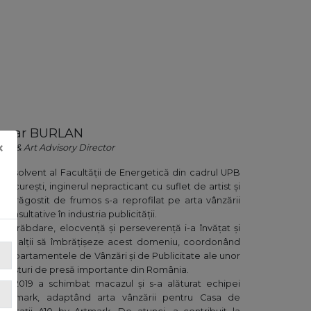
ezar
BURLAN
×
les & Art Advisory Director
Absolvent al Facultății de Energetică din cadrul UPB
București, inginerul nepracticant cu suflet de artist și
îndrăgostit de frumos s-a reprofilat pe arta vânzării
consultative în industria publicității.
Cu răbdare, elocvență și perseverență i-a învățat și
pe alții să îmbrățișeze acest domeniu, coordonând
departamentele de Vânzări și de Publicitate ale unor
trusturi de presă importante din România.
În 2019 a schimbat macazul și s-a alăturat echipei
Artmark, adaptând arta vânzării pentru Casa de