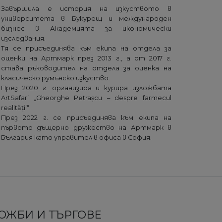
Завършила е история на изкуството в
университета в Букурещ и международен
бизнес в Академията за икономически
изследвания.
Тя се присъединява към екипа на отдела за
оценки на Артмарк през 2013 г., а от 2017 г.
става ръководител на отдела за оценка на
класическо румънско изкуство.
През 2020 г. организира и курира изложбата
ArtSafari „Gheorghe Petrașcu – despre farmecul
realității“.
През 2022 г. се присъединява към екипа на
първото дъщерно дружество на Артмарк в
България като управител в офиса в София.
ЛОЖБИ И ТЪРГОВЕ