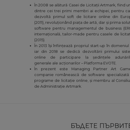
În 2008 se alătură Casei de Licitații Artmark, fiind u
dintre cei trei primi membri ai echipei, pentru c
dezvoltă primul soft de licitare online din Eur
(2011), revoluționând piața de artă, dar și prima solu
software pentru managementul de business (ERP
internațională, tailor-made pentru casele de licita
(2015).
În 2013 își înființează propriul start-up în domeniul 
iar din 2018 se dedică dezvoltării primului sis
online de participare la ședințele adunăril
generale ale acționarilor – Platforma EVOTE.
În prezent este Managing Partner Art Game
companie românească de software specializată 
programe de licitație online, și membru al Consiliu
de Administrație Artmark.
БЪДЕТЕ ПЪРВИТЕ