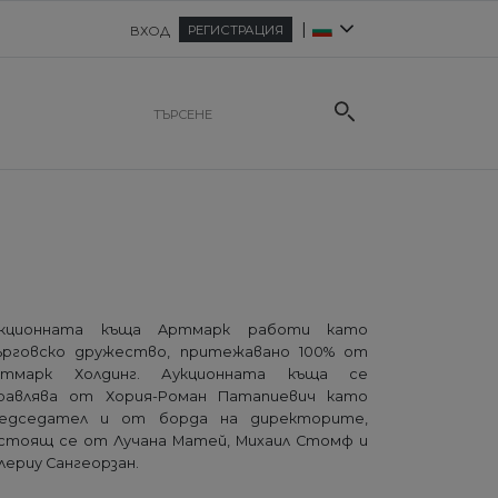
|
РЕГИСТРАЦИЯ
ВХОД
укционната къща Aртмарк работи като
рговско дружество, притежавано 100% от
ртмарк Холдинг. Аукционната къща се
равлява от Хория-Роман Патапиевич като
едседател и от борда на директорите,
стоящ се от Лучана Матей, Михаил Стомф и
лериу Сангеорзан.