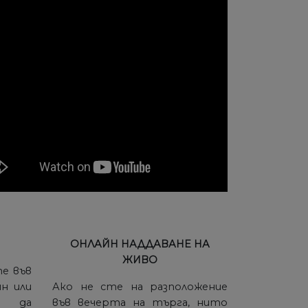
ОНЛАЙН НАДДАВАНЕ НА
ЖИВО
те във
йн или
Ако не сте на разположение
е да
във вечерта на търга, нито