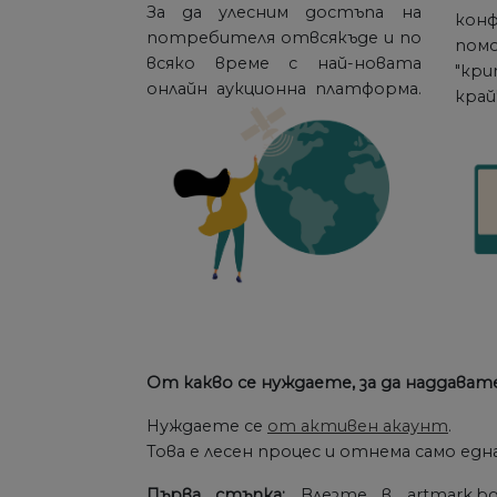
За да улесним достъпа на
ко
потребителя отвсякъде и по
пом
всяко време с най-новата
"кр
онлайн аукционна платформа.
край"
От какво се нуждаете, за да наддават
Нуждаете се
от активен акаунт
.
Това е лесен процес и отнема само едн
Първа стъпка:
Влезте в artmark.b