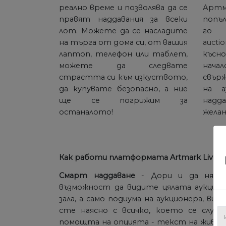
реално време и позволява да се
Арт
правят наддавания за всеки
попъ
лот. Можете да се насладите
го
на търга от дома си, от вашия
aucti
лаптоп, телефон или таблет,
късн
можете да следвате
нача
страстта си към изкуството,
свърж
да купувате безопасно, а ние
на а
ще се погрижим за
надд
останалото!
жела
Как работи платформата Artmark Live 2.
Смарт наддаване
- Дори и да няма
възможност да видите цялата аукцио
зала, а само подиума на аукционера, вие
сте наясно с всичко, което се случв
помощта на опцията - текст на живо.