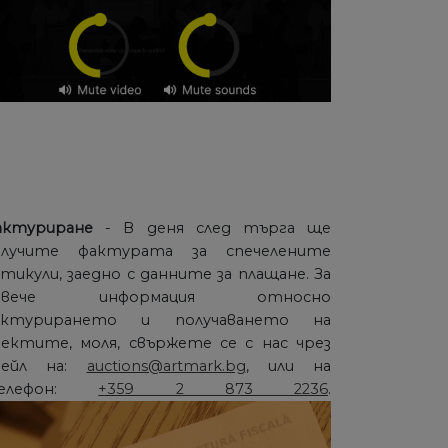
актуриране
- В деня след търга ще
олучите фактурата за спечелените
тикули, заедно с данните за плащане. За
овече информация относно
актурирането и получаването на
ектите, моля, свържете се с нас чрез
мейл на:
auctions@artmark.bg
, или на
елефон:
+359 2 873 2236
.