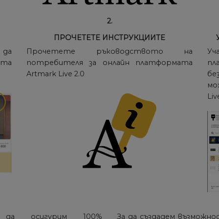
2.
ПРОЧЕТЕТЕ ИНСТРУКЦИИТЕ
 да
Прочетете ръководството на
Уч
ата
потребителя за онлайн платформата
пл
Artmark Live 2.0
бе
мо
Li
 да осигурим 100%
За да създадем възможно