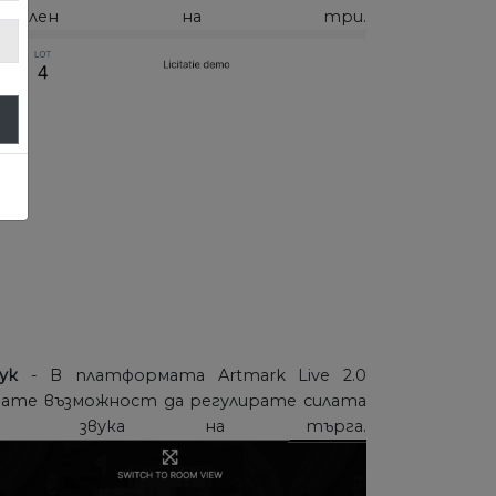
разделен на три.
ук
- В платформата Artmark Live 2.0
ате възможност да регулирате силата
на звука на търга.