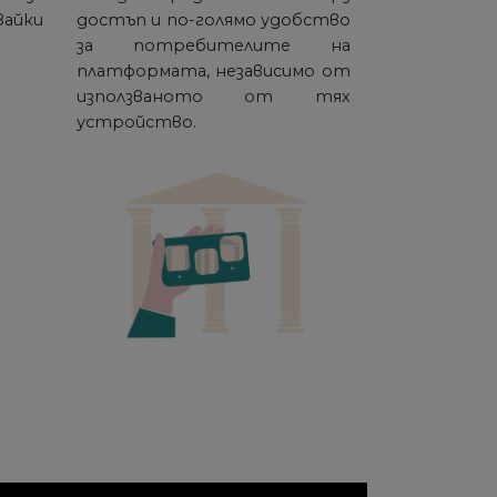
вайки
достъп и по-голямо удобство
за потребителите на
платформата, независимо от
използваното от тях
устройство.