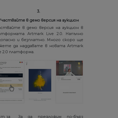
3.
Участвайте в демо версия на аукцион
аствайте в демо версия на аукцион в
атформата Artmark Live 2.0. Напълно
зопасно и безплатно. Много скоро ще
жете да наддавате в новата Artmark
ve 2.0 платформа.
ст за
За да предложим по-бърз