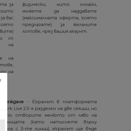
та за
физически, нито онлайн,
ито
можете да наддавате
за вас
(максималната оферта, която
която
предлагате) за желаните
ите)
лотове, чрез вашия акаунт.
 го
 на
ме на
тове,
шли на
×
зглеждане
- Екранът в платформата
tmark Live 2.0 е разделен на две секции, но
огато отворите менюто от ляво на
траницата (като натиснете върху
мвола с 3-те линии), екранът ще бъде