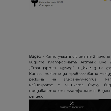
Видео
- Като участник имате 2 начина
видите платформата Artmark Live 2.
„Стандартен изглед“ и „Изглед на зал
Винаги можете да превключвате межд
режима на гледане/участие, ка
навигирате с мишката върху вид
предаването от платформата, в десн
раздел.