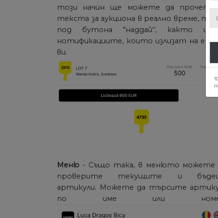
този начин ще можете да прочете
текста за аукциона в реално време, то
под бутона "наддай'', както и 
нотификациите, които излизат на екр
ви.
*
co
Меню
- Също така, в менюто можете 
проверите текущите и бъде
артикули. Можете да търсите артику
по име или номер