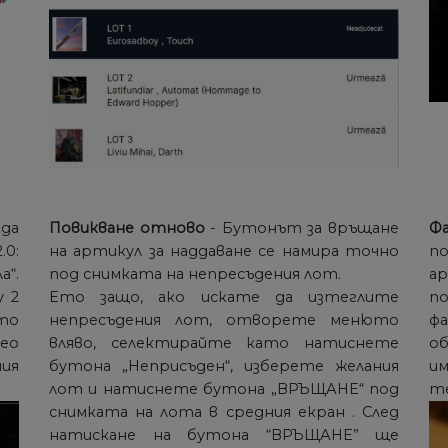
 да
Повикване отново
- Бутонът за връщане
Ф
0:
на артикул за наддаване се намира точно
п
а“.
под снимката на непресъдения лот.
ар
у 2
Ето защо, ако искате да изтеглите
п
то
непресъдения лот, отворете менюто
ф
ео
вляво, селектирайте като натиснете
об
ия
бутона „Неприсъден“, изберете желания
и
лот и натиснете бутона „ВРЪЩАНЕ“ под
т
снимката на лота в средния екран . След
натискане на бутона “ВРЪЩАНЕ” ще