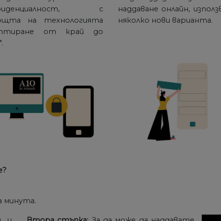
нфиденциалност, с
наддаване онлайн, използ
ощта на технологията
няколко нови варианта.
иптиране от край до
.
е?
а минута.
g и
Втора стъпка:
За да може да наддавате