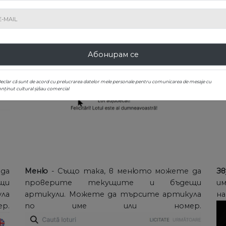
те
можете да прочетете текста на
чно
аукциона в реално време, точно под
на
главния бутон.
ана
Абонирам се
Declar că sunt de acord cu prelucrarea datelor mele personale pentru comunicarea de mesaje cu
nținut cultural și/sau comercial
да
Меню
- Също така, в менюто можете да
Зв
щи
проверите текущите и бъдещи
им
ла
артикули. Можете да търсите артикула
.
по име или номер.