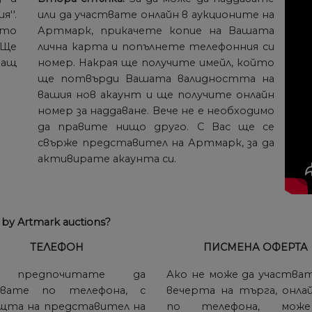
''.
или да участвате онлайн в аукционите на
ато
Артмарк, прикачете копие на Вашата
 Ще
лична карта и попълнете телефонния си
ащ
номер. Накрая ще получите имейл, който
ще потвърди Вашата валидността на
вашия нов акаунт и ще получите онлайн
номер за наддаване. Вече не е необходимо
да правите нищо друго. С Вас ще се
свърже представител на Артмарк, за да
активирате акаунта си.
0 by Artmark auctions?
ТЕЛЕФОН
ПИСМЕНА ОФЕРТА
 предпочитате да
Ако не може да участва
авате по телефона, с
вечерта на търга, онла
щта на представител на
по телефона, мож