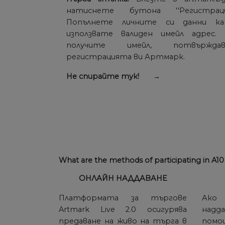
натиснете бутона ''Регистрация
Попълнете личните си данни к
използвате валиден имейл адрес.
получите имейл, потвърждав
регистрацията ви Артмарк.
Не спирайте тук! →
What are the methods of participating in A1
ОНЛАЙН НАДДАВАНЕ
Платформата за търгове
Ако
Artmark Live 2.0 осигурява
надд
предаване на живо на търга в
помо