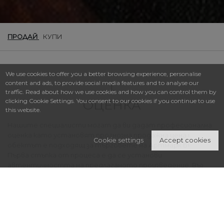
ПРОДАЙ
КУПИ
We use cookies to offer you a better browsing experience, personalise
content and ads, to provide social media features and to analyse our
1.
traffic. Read about how we use cookies and how you can control them by
clicking Cookie Settings. You consent to our cookies if you continue to use
ОЦЕНКА
this website.
Нашите специалисти могат да ви дадат професионална
оценка като установят прогнозна продажна цена и дали
Cookie settings
Accept cookies
обектът е подходящ за търговете на Артмарк България.
Първа стъпка от процеса е да се установи
автентичността на предлаганото произведение. Въз
основа на експертното заключение, екипът за оценки ще
предложи приблизителен диапазон на стойността на
произведението.
Артмарк България осигурява безплатна експертиза и
оценка на произведения за продажба чрез търг. За