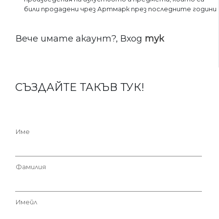
били продадени чрез Артмарк през последните години
Вече имате акаунт?, Вход
тук
СЪЗДАЙТЕ ТАКЪВ ТУК!
Име
Фамилия
Имейл