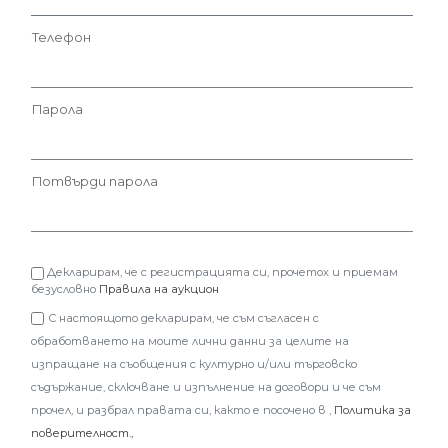
Телефон
Парола
Потвърди парола
Декларирам, че с регистрацията си, прочетох и приемам
безусловно
Правила на аукцион
С настоящото декларирам, че съм съгласен с
обработването на моите лични данни за целите на
изпращане на съобщения с културно и/или търговско
съдържание, сключване и изпълнение на договори и че съм
прочел, и разбрал правата си, както е посочено в ,
Политика за
поверителност.,